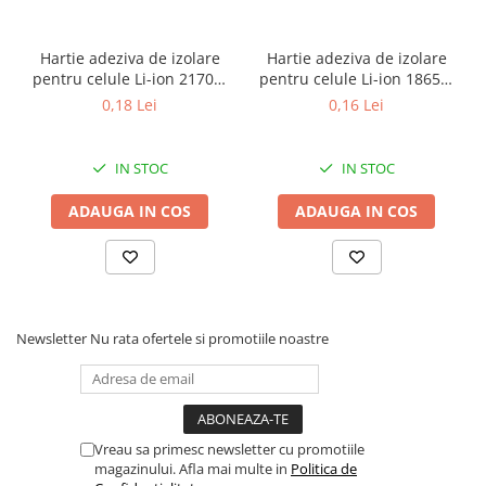
Hartie adeziva de izolare
Hartie adeziva de izolare
pentru celule Li-ion 21700,
pentru celule Li-ion 18650,
set 100 bucati
set 100 bucati
0,18 Lei
0,16 Lei
IN STOC
IN STOC
ADAUGA IN COS
ADAUGA IN COS
Newsletter
Nu rata ofertele si promotiile noastre
Vreau sa primesc newsletter cu promotiile
magazinului. Afla mai multe in
Politica de