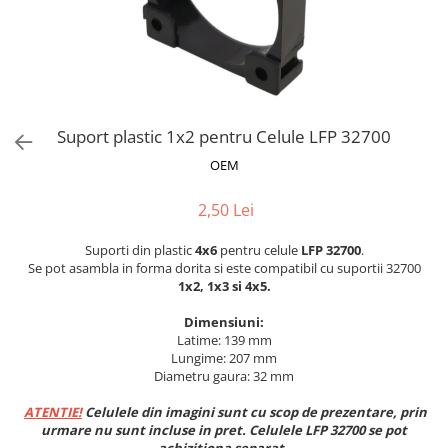
Accesorii acumulatori
Nichel
Suporti celule cilindrice Li-Ion
Tub PVC
Carcase Baterii
Suport plastic 1x2 pentru Celule LFP 32700
Cabluri
OEM
Conectori
Accesorii sisteme fotovoltaice
2,50 Lei
Alte materiale
Incarcatoare
Suporti din plastic
4x6
pentru celule
LFP 32700
.
Se pot asambla in forma dorita si este compatibil cu suportii 32700
Piese de schimb
1x2, 1x3 si 4x5.
Motor BAFANG
Dimensiuni:
Biciclete/ trotinete
Latime: 139 mm
Lungime: 207 mm
Diametru gaura: 32 mm
ATENTIE!
Celulele din imagini sunt cu scop de prezentare, prin
urmare nu sunt incluse in pret. Celulele LFP 32700 se pot