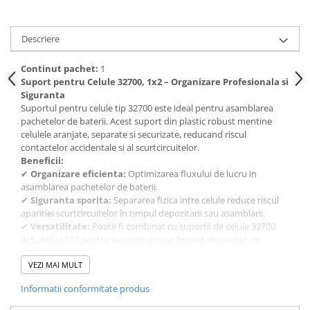
Descriere
Continut pachet:
1
Suport pentru Celule 32700, 1x2 – Organizare Profesionala si
Siguranta
Suportul pentru celule tip 32700 este ideal pentru asamblarea
pachetelor de baterii. Acest suport din plastic robust mentine
celulele aranjate, separate si securizate, reducand riscul
contactelor accidentale si al scurtcircuitelor.
Beneficii:
✔
Organizare eficienta:
Optimizarea fluxului de lucru in
asamblarea pachetelor de baterii.
✔
Siguranta sporita:
Separarea fizica intre celule reduce riscul
aparitiei scurtcircuitelor în timpul depozitarii sau asamblarii.
✔
Versatilitate:
Poate fi combinat cu suportii de celule 32700
4x5, 4x6 si 1x3 pentru a construi orice format de pachet de
baterii.
Continutul pachetului:
VEZI MAI MULT
1 BUC Suport pentru celule 32700 1x2
Informatii conformitate produs