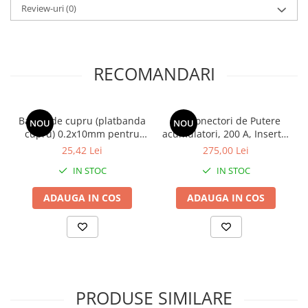
Review-uri
(0)
RECOMANDARI
Banda de cupru (platbanda
Set Conectori de Putere
NOU
NOU
cupru) 0.2x10mm pentru
acumulatori, 200 A, Insertie
baterii Li-ion -100 cm
rapida -Quick connect
25,42 Lei
275,00 Lei
IN STOC
IN STOC
ADAUGA IN COS
ADAUGA IN COS
PRODUSE SIMILARE