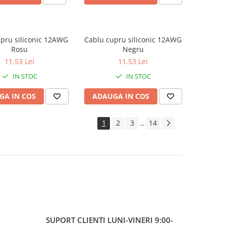
pru siliconic 12AWG
Cablu cupru siliconic 12AWG
Rosu
Negru
11,53 Lei
11,53 Lei
IN STOC
IN STOC
GA IN COS
ADAUGA IN COS
1
2
3
14
...
SUPORT CLIENTI
LUNI-VINERI 9:00-