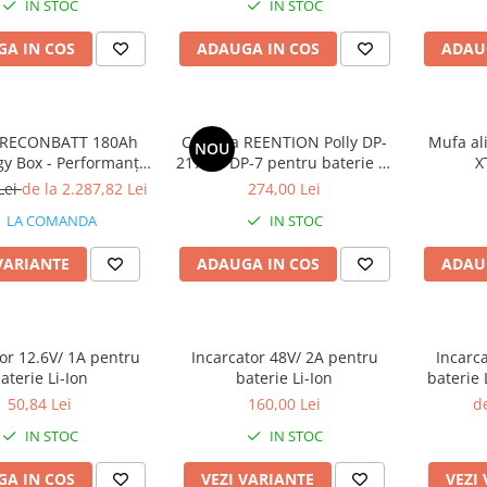
IN STOC
IN STOC
A IN COS
ADAUGA IN COS
ADAU
e RECONBATT 180Ah
Carcasa REENTION Polly DP-
Mufa al
NOU
gy Box - Performanță
2170-7 DP-7 pentru baterie e-
X
bilă pentru Bărci,
bike 36V / 48V / 52V, 70 celule
Lei
de la 2.287,82 Lei
274,00 Lei
ing și Sisteme
21700
LA COMANDA
IN STOC
Fotovoltaice
VARIANTE
ADAUGA IN COS
ADAU
or 12.6V/ 1A pentru
Incarcator 48V/ 2A pentru
Incarc
aterie Li-Ion
baterie Li-Ion
baterie 
biciclet
50,84 Lei
160,00 Lei
de
IN STOC
IN STOC
A IN COS
VEZI VARIANTE
VEZI