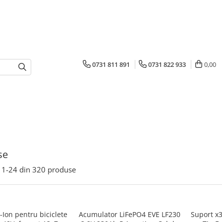
0731 811 891
0731 822 933
0,00
se
1-
24
din
320
produse
i-Ion pentru biciclete
Acumulator LiFePO4 EVE LF230
Suport x3