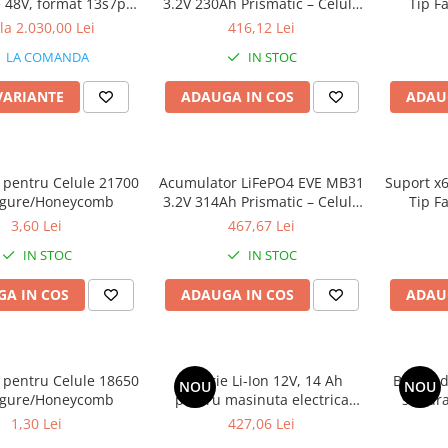
e 48V, format 13s7p,
3.2V 230Ah Prismatic – Celula
Tip F
e 23.45 Ah sau 22.4
A-Grade
la 2.030,00 Lei
416,12 Lei
Ah
LA COMANDA
IN STOC
VARIANTE
ADAUGA IN COS
ADAU
 pentru Celule 21700
Acumulator LiFePO4 EVE MB31
Suport x6
agure/Honeycomb
3.2V 314Ah Prismatic – Celula
Tip F
A-Grade
3,60 Lei
467,67 Lei
IN STOC
IN STOC
A IN COS
ADAUGA IN COS
ADAU
 pentru Celule 18650
Baterie Li-Ion 12V, 14 Ah
Banda d
NOU
NOU
agure/Honeycomb
pentru masinuta electrica
sudura
copii, Mercedes, Audi, Range
0.
1,30 Lei
427,06 Lei
Rover