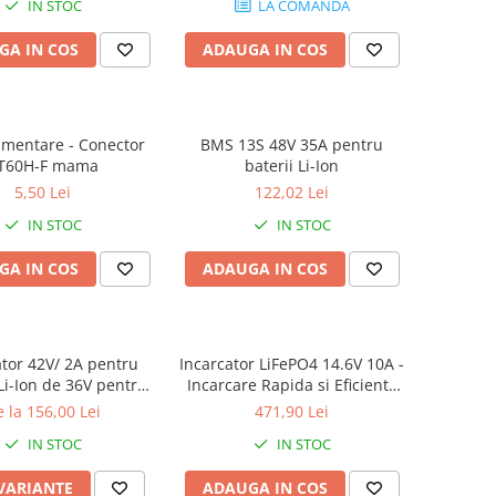
IN STOC
LA COMANDA
GA IN COS
ADAUGA IN COS
imentare - Conector
BMS 13S 48V 35A pentru
T60H-F mama
baterii Li-Ion
5,50 Lei
122,02 Lei
IN STOC
IN STOC
GA IN COS
ADAUGA IN COS
ator 42V/ 2A pentru
Incarcator LiFePO4 14.6V 10A -
Li-Ion de 36V pentru
Incarcare Rapida si Eficienta
a, trotineta, scooter
pentru Baterii LFP
 la 156,00 Lei
471,90 Lei
electric
IN STOC
IN STOC
 VARIANTE
ADAUGA IN COS