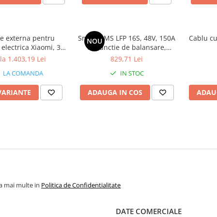
ie externa pentru
Smart BMS LFP 16S, 48V, 150A
Cablu cu
NOU
 electrica Xiaomi, 36
cu functie de balansare,
V, 20 Ah
Bluetooth, port comun
la 1.403,19 Lei
829,71 Lei
LA COMANDA
IN STOC
VARIANTE
ADAUGA IN COS
ADAU
la mai multe in
Politica de Confidentialitate
DATE COMERCIALE