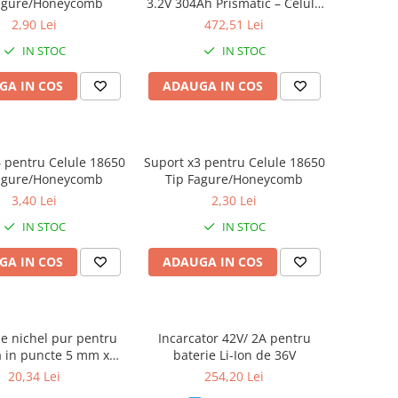
agure/Honeycomb
3.2V 304Ah Prismatic – Celula
A-Grade
2,90 Lei
472,51 Lei
IN STOC
IN STOC
GA IN COS
ADAUGA IN COS
 pentru Celule 18650
Suport x3 pentru Celule 18650
agure/Honeycomb
Tip Fagure/Honeycomb
3,40 Lei
2,30 Lei
IN STOC
IN STOC
GA IN COS
ADAUGA IN COS
e nichel pur pentru
Incarcator 42V/ 2A pentru
 in puncte 5 mm x
baterie Li-Ion de 36V
125 mm 100 cm
20,34 Lei
254,20 Lei