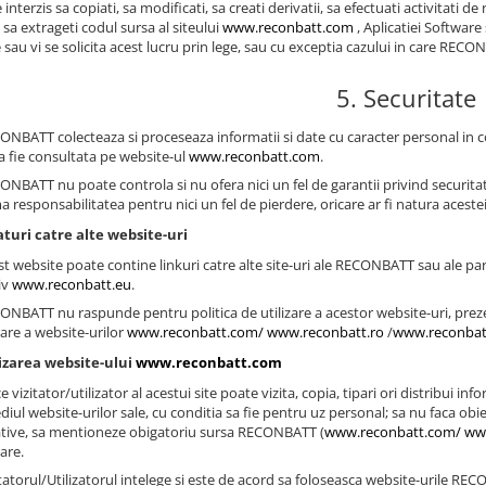
e interzis sa copiati, sa modificati, sa creati derivatii, sa efectuati activitati 
sa extrageti codul sursa al siteului
www.reconbatt.com
, Aplicatiei Software
sau vi se solicita acest lucru prin lege, sau cu exceptia cazului in care RECONB
5. Securitate
CONBATT colecteaza si proceseaza informatii si date cu caracter personal in c
a fie consultata pe website-ul
www.reconbatt.com
.
ONBATT nu poate controla si nu ofera nici un fel de garantii privind securitat
a responsabilitatea pentru nici un fel de pierdere, oricare ar fi natura aceste
turi catre alte website-uri
st website poate contine linkuri catre alte site-uri ale RECONBATT sau ale par
iv
www.reconbatt.eu
.
CONBATT nu raspunde pentru politica de utilizare a acestor website-uri, preze
zare a website-urilor
www.reconbatt.com/
www.reconbatt.ro
/
www.reconbat
lizarea website-ului
www.reconbatt.com
ce vizitator/utilizator al acestui site poate vizita, copia, tipari ori distribu
iul website-urilor sale, cu conditia sa fie pentru uz personal; sa nu faca obie
tive, sa mentioneze obigatoriu sursa RECONBATT (
www.reconbatt.com/
ww
zare.
itatorul/Utilizatorul intelege si este de acord sa foloseasca website-urile REC