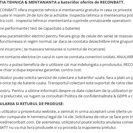
TIA TEHNICA & MENTANANTA a bateriilor oferite de RECONBATT.
CONBATT ofera inspectie tehnica si mentenanta gratuita in ceea ce priveste pro
tuate in maxim 24 de luni de la achizitie. Inspectia tehnica si mentenanta pot 
tra cost . Inspectia tehnica/ mententanta cuprinde urmatoarele operatiuni:
are performante ( test de capacitate a bateriei)
ea parametriilor electrici pentru fiecare grup de celule din serie( se masoara
functioneaza in regim normal, iar daca se constata dezechilibre intre grupurile
are incarcare ( se masoara tensiunea si curentul de incarcare)
care contacte electrice (in cazul in care se constata conectori oxidati, A
Pentru a putea beneficia de o utilizare cat mai indelungata a produsului, RE
e chiar si dupa expirarea garantiei, contra cost.
tilizator poate solicita serviciul de colectare a bateriilor uzate, fara a plati 
la orice tip de baterie uzata. Transportul colectarii este suportat de catre cl
 nostru. Pentru a obtine informatii despre ce date colectam de la utilizatori 
 si prelucrate, va rugam sa consultati Politica de confidentialitate & GDPR a
NULAREA SI RETURUL DE PRODUSE:
 utilizator a prezentului website, a semnat in urma acceptarii unei oferte u
or cumparate in termenul legal de 14 zile. Solicitarea de retur se face prin t
fice@reconbatt.com. De asemenea, utilizatorul poate solicita anularea comenz
TT nu va mai livra produsele si va proceda la inapoierea pretului.