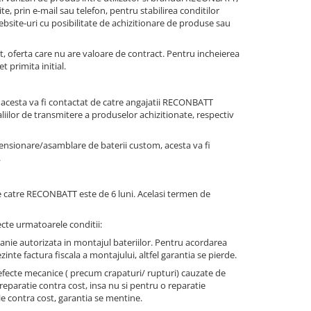
 prin e-mail sau telefon, pentru stabilirea conditilor
site-uri cu posibilitate de achizitionare de produse sau
t, oferta care nu are valoare de contract. Pentru incheierea
 primita initial.
ite, acesta va fi contactat de catre angajatii RECONBATT
aliilor de transmitere a produselor achizitionate, respectiv
dimensionare/asamblare de baterii custom, acesta va fi
.
de catre RECONBATT este de 6 luni. Acelasi termen de
ecte urmatoarele conditii:
anie autorizata in montajul bateriilor. Pentru acordarea
zinte factura fiscala a montajului, altfel garantia se pierde.
defecte mecanice ( precum crapaturi/ rupturi) cauzate de
reparatie contra cost, insa nu si pentru o reparatie
tie contra cost, garantia se mentine.