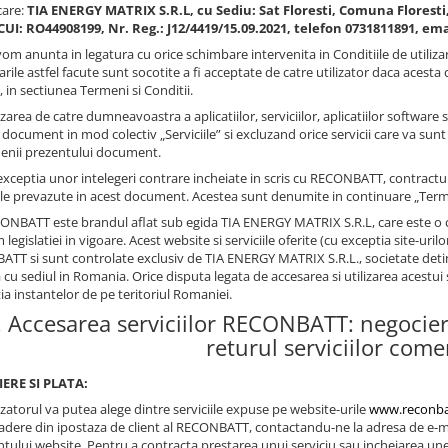
care:
TIA ENERGY MATRIX S.R.L, cu Sediu: Sat Floresti, Comuna Floresti, st
UI: RO44908199, Nr. Reg.: J12/4419/15.09.2021, telefon 0731811891, em
vom anunta in legatura cu orice schimbare intervenita in Conditiile de utilizar
rile astfel facute sunt socotite a fi acceptate de catre utilizator daca acesta
 in sectiunea Termeni si Conditii.
lizarea de catre dumneavoastra a aplicatiilor, serviciilor, aplicatiilor softw
 document in mod colectiv „Serviciile” si excluzand orice servicii care va sun
enii prezentului document.
 exceptia unor intelegeri contrare incheiate in scris cu RECONBATT, contractul
ile prevazute in acest document. Acestea sunt denumite in continuare „Terme
CONBATT este brandul aflat sub egida TIA ENERGY MATRIX S.R.L, care este o 
legislatiei in vigoare. Acest website si serviciile oferite (cu exceptia site-uri
TT si sunt controlate exclusiv de TIA ENERGY MATRIX S.R.L., societate det
u sediul in Romania. Orice disputa legata de accesarea si utilizarea acestui s
tia instantelor de pe teritoriul Romaniei.
. Accesarea serviciilor RECONBATT: negocierea
returul serviciilor comer
ERE SI PLATA:
lizatorul va putea alege dintre serviciile expuse pe website-urile
www.reconba
 adere din ipostaza de client al RECONBATT, contactandu-ne la adresa de e-ma
ntului website. Pentru a contracta prestarea unui serviciu sau incheiarea un