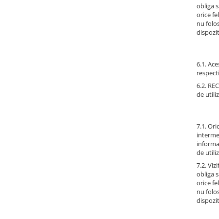
obliga s
orice fe
nu folo
dispozi
6.1. Ace
respect
6.2. RE
de utili
7.1. Ori
intermed
informa
de utili
7.2. Viz
obliga s
orice fe
nu folo
dispozi