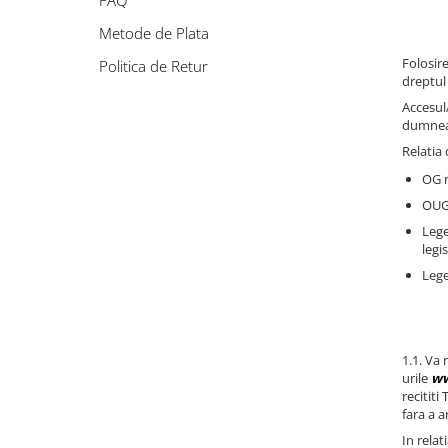
FAQ
Accesorii acumulatori
Metode de Plata
Nichel
Folosir
Suporti celule cilindrice Li-Ion
Politica de Retur
dreptul
Tub PVC
Accesul/
Carcase Baterii
dumneav
Cabluri
Relatia
Conectori
OG n
Accesorii sisteme fotovoltaice
OUG 
Alte materiale
Lege
Incarcatoare
legi
Lege
Piese de schimb
Motor BAFANG
Biciclete/ trotinete
1.1. Va 
urile
ww
recititi
fara a a
In rela