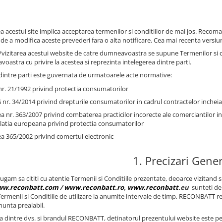
ea acestui site implica acceptarea termenilor si conditiilor de mai jos. Rec
 de a modifica aceste prevederi fara o alta notificare. Cea mai recenta versiu
vizitarea acestui website de catre dumneavoastra se supune Termenilor si condi
oastra cu privire la acestea si reprezinta intelegerea dintre parti.
 dintre parti este guvernata de urmatoarele acte normative:
r. 21/1992 privind protectia consumatorilor
nr. 34/2014 privind drepturile consumatorilor in cadrul contractelor incheiat
a nr. 363/2007 privind combaterea practicilor incorecte ale comerciantilor i
slatia europeana privind protectia consumatorilor
a 365/2002 privind comertul electronic
1. Precizari Gene
rugam sa cititi cu atentie Termenii si Conditiile prezentate, deoarce vizitand si
w.reconbatt.com
/
www.reconbatt.ro
,
www.reconbatt
.eu
sunteti de
 Termenii si Conditiile de utilizare la anumite intervale de timp, RECONBATT r
nunta prealabil.
tia dintre dvs. si brandul RECONBATT, detinatorul prezentului website este 