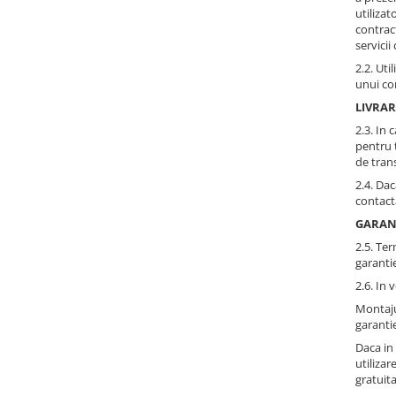
utiliza
contrac
servicii
2.2. Ut
unui con
LIVRAR
2.3. In 
pentru t
de trans
2.4. Dac
contact
GARAN
2.5. Te
garantie
2.6. In
Montaju
garantie
Daca in
utiliza
gratuita