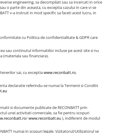
de reverse engineering, sa decompilati sau sa incercati in orice
 sau o parte din aceasta, cu exceptia cazului in care vi se
ATT v-a instruit in mod specific sa faceti acest lucru, in
onformitate cu Politica de confidentialitate & GDPR care
ea sau continutul informatiilor incluse pe acest site si nu
ia (materiala sau financiara).
tenerilor sai, cu exceptia
www.reconbatt.ro
,
nta declaratie referindu-se numai la Termenii si Conditii
t.eu
i informatii si documente publicate de RECONBATT prin
ctul unei activitati comerciale, sa fie pentru scopuri
w.reconbatt.ro
/
www.reconbatt.eu
), indiferent de modul
ONBATT numai in scopuri legale. Vizitatorul/Utilizatorul se