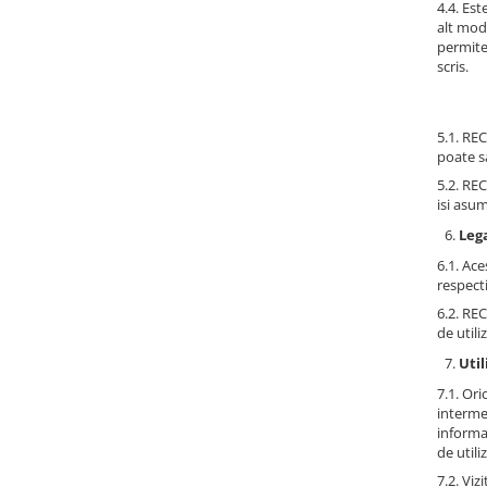
4.4. Est
alt mod 
permite 
scris.
5.1. RE
poate s
5.2. REC
isi asum
Lega
6.1. Ace
respect
6.2. RE
de utili
Uti
7.1. Ori
intermed
informa
de utili
7.2. Viz