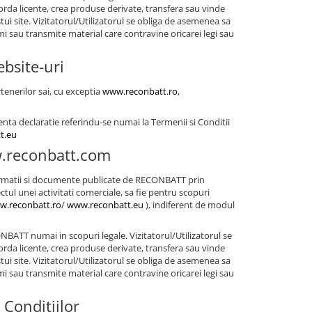
acorda licente, crea produse derivate, transfera sau vinde
tui site. Vizitatorul/Utilizatorul se obliga de asemenea sa
i sau transmite material care contravine oricarei legi sau
ebsite-uri
tenerilor sai, cu exceptia
www.reconbatt.ro
,
nta declaratie referindu-se numai la Termenii si Conditii
t.eu
ww.reconbatt.com
i informatii si documente publicate de RECONBATT prin
ctul unei activitati comerciale, sa fie pentru scopuri
w.reconbatt.ro
/
www.reconbatt.eu
), indiferent de modul
ONBATT numai in scopuri legale. Vizitatorul/Utilizatorul se
acorda licente, crea produse derivate, transfera sau vinde
tui site. Vizitatorul/Utilizatorul se obliga de asemenea sa
i sau transmite material care contravine oricarei legi sau
 Conditiilor