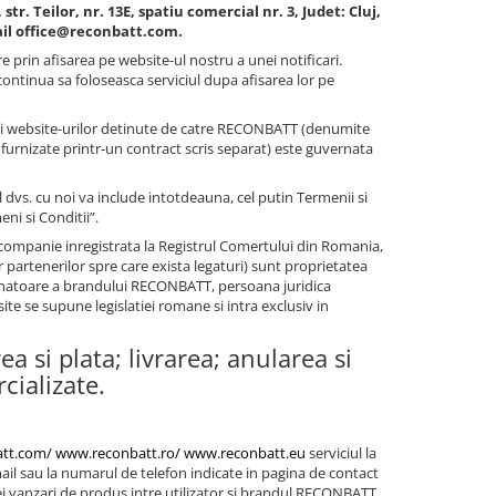
r. Teilor, nr. 13E, spatiu comercial nr. 3, Judet: Cluj,
ail
office@reconbatt.com
.
e prin afisarea pe website-ul nostru a unei notificari.
 continua sa foloseasca serviciul dupa afisarea lor pe
are si website-urilor detinute de catre RECONBATT (denumite
t furnizate printr-un contract scris separat) este guvernata
 dvs. cu noi va include intotdeauna, cel putin Termenii si
ni si Conditii”.
companie inregistrata la Registrul Comertului din Romania,
lor partenerilor spre care exista legaturi) sunt proprietatea
inatoare a brandului RECONBATT, persoana juridica
ite se supune legislatiei romane si intra exclusiv in
 si plata; livrarea; anularea si
cializate.
tt.com/
www.reconbatt.ro/
www.reconbatt.eu
serviciul la
il sau la numarul de telefon indicate in pagina de contact
ei vanzari de produs intre utilizator si brandul RECONBATT,