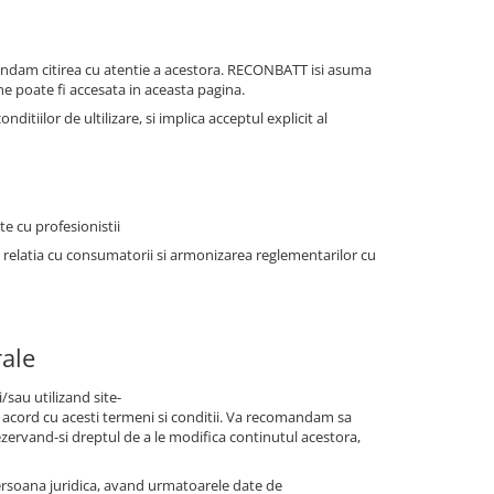
omandam citirea cu atentie a acestora. RECONBATT isi asuma
ne poate fi accesata in aceasta pagina.
tiilor de ultilizare, si implica acceptul explicit al
e cu profesionistii
n relatia cu consumatorii si armonizarea reglementarilor cu
rale
/sau utilizand site-
 acord cu acesti termeni si conditii. Va recomandam sa
ezervand-si dreptul de a le modifica continutul acestora,
persoana juridica, avand urmatoarele date de