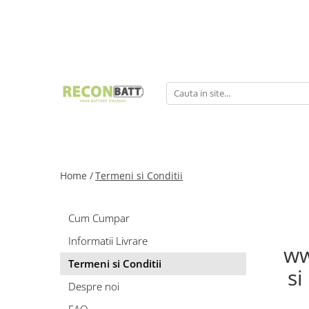
Produse
Baterii
Baterie bicicleta/ trotineta electrica
Baterie sistem fotovoltaic
Baterie Utilaje Industriale
Baterie barca
Baterie rulota
Home /
Termeni si Conditii
Celule Li-ion
Celule LFP
Cum Cumpar
Baterie masinute
BMS
Informatii Livrare
ww
BMS Li-Ion
Termeni si Conditii
si
BMS LFP
Despre noi
Smart BMS