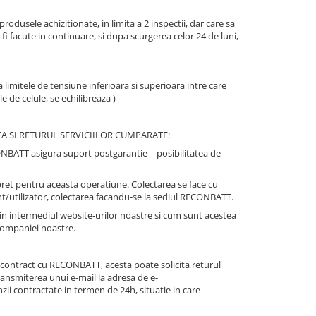
dusele achizitionate, in limita a 2 inspectii, dar care sa
fi facute in continuare, si dupa scurgerea celor 24 de luni,
 limitele de tensiune inferioara si superioara intre care
 de celule, se echilibreaza )
NULAREA SI RETURUL SERVICIILOR CUMPARATE:
CONBATT asigura suport postgarantie – posibilitatea de
un pret pentru aceasta operatiune. Colectarea se face cu
ient/utilizator, colectarea facandu-se la sediul RECONBATT.
prin intermediul website-urilor noastre si cum sunt acestea
 companiei noastre.
n contract cu RECONBATT, acesta poate solicita returul
ransmiterea unui e-mail la adresa de e-
ii contractate in termen de 24h, situatie in care