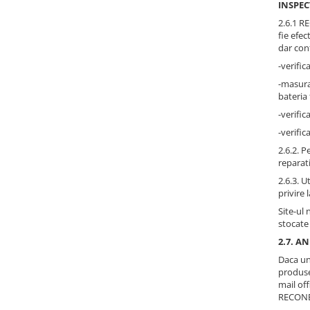
INSPEC
2.6.1 RE
fie efec
dar con
-verific
-masurar
bateria 
-verific
-verifi
2.6.2. 
reparati
2.6.3. U
privire 
Site-ul
stocate
2.7. A
Daca un
produsel
mail of
RECONBA