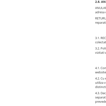
2.8. A
ANULAREA
adresa
RETURUL
reparati
3.1. REC
colecta
3.2. Po
vizitati
4.1. Co
website-
4.2. Cu
utiliza
distinc
4.3. Dac
separat
preveder