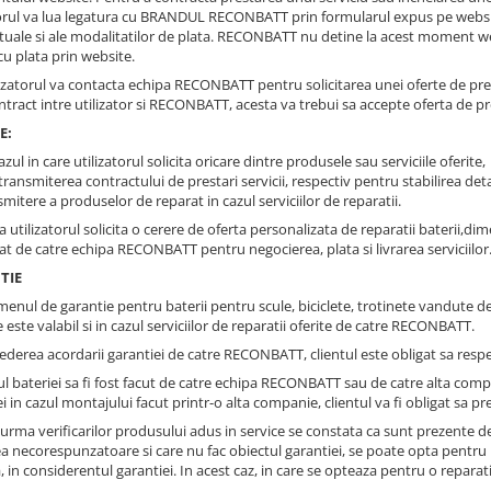
torul va lua legatura cu BRANDUL RECONBATT prin formularul expus pe website,
tuale si ale modalitatilor de plata. RECONBATT nu detine la acest moment web
 cu plata prin website.
ilizatorul va contacta echipa RECONBATT pentru solicitarea unei oferte de pre
tract intre utilizator si RECONBATT, acesta va trebui sa accepte oferta de pret
E:
cazul in care utilizatorul solicita oricare dintre produsele sau serviciile ofer
ransmiterea contractului de prestari servicii, respectiv pentru stabilirea det
mitere a produselor de reparat in cazul serviciilor de reparatii.
a utilizatorul solicita o cerere de oferta personalizata de reparatii baterii,
at de catre echipa RECONBATT pentru negocierea, plata si livrarea serviciilor
TIE
rmenul de garantie pentru baterii pentru scule, biciclete, trotinete vandute 
 este valabil si in cazul serviciilor de reparatii oferite de catre RECONBATT.
 vederea acordarii garantiei de catre RECONBATT, clientul este obligat sa resp
l bateriei sa fi fost facut de catre echipa RECONBATT sau de catre alta comp
i in cazul montajului facut printr-o alta companie, clientul va fi obligat sa pre
 urma verificarilor produsului adus in service se constata ca sunt prezente 
rea necorespunzatoare si care nu fac obiectul garantiei, se poate opta pentru 
, in considerentul garantiei. In acest caz, in care se opteaza pentru o repara