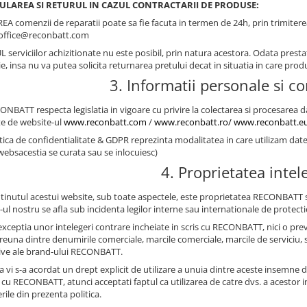
NULAREA SI RETURUL IN CAZUL CONTRACTARII DE PRODUSE:
 comenzii de reparatii poate sa fie facuta in termen de 24h, prin trimiterea u
 office@reconbatt.com
 serviciilor achizitionate nu este posibil, prin natura acestora. Odata presta
e, insa nu va putea solicita returnarea pretului decat in situatia in care pro
3. Informatii personale si co
ONBATT respecta legislatia in vigoare cu privire la colectarea si procesarea da
te de website-ul
www.reconbatt.com
/
www.reconbatt.ro/
www.reconbatt.e
litica de confidentialitate & GDPR reprezinta modalitatea in care utilizam d
 websacestia se curata sau se inlocuiesc)
4. Proprietatea intel
ntinutul acestui website, sub toate aspectele, este proprietatea RECONBATT si 
ul nostru se afla sub incidenta legilor interne sau internationale de protectie
 exceptia unor intelegeri contrare incheiate in scris cu RECONBATT, nici o pr
 vreuna dintre denumirile comerciale, marcile comerciale, marcile de serviciu,
tive ale brand-ului RECONBATT.
a vi s-a acordat un drept explicit de utilizare a unuia dintre aceste insemne d
 cu RECONBATT, atunci acceptati faptul ca utilizarea de catre dvs. a acestor 
ile din prezenta politica.