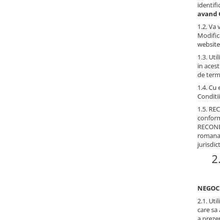
identifi
avand C
1.2. Va 
Modifica
website,
1.3. Uti
in acest
de term
1.4. Cu
Conditi
1.5. RE
conform 
RECONBA
romana c
jurisdic
2
NEGOCI
2.1. Uti
care sa
a preze