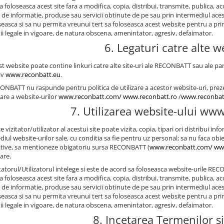
a foloseasca acest site fara a modifica, copia, distribui, transmite, publica, 
l de informatie, produse sau servicii obtinute de pe sau prin intermediul aces
seasca si sa nu permita vreunui tert sa foloseasca acest website pentru a prim
tii legale in vigoare, de natura obscena, amenintator, agresiv, defaimator.
6. Legaturi catre alte w
st website poate contine linkuri catre alte site-uri ale RECONBATT sau ale par
iv
www.reconbatt.eu
.
CONBATT nu raspunde pentru politica de utilizare a acestor website-uri, preze
zare a website-urilor
www.reconbatt.com/
www.reconbatt.ro
/
www.reconbat
7. Utilizarea website-ului w
ce vizitator/utilizator al acestui site poate vizita, copia, tipari ori distribu
iul website-urilor sale, cu conditia sa fie pentru uz personal; sa nu faca obie
tive, sa mentioneze obigatoriu sursa RECONBATT (
www.reconbatt.com/
ww
zare.
itatorul/Utilizatorul intelege si este de acord sa foloseasca website-urile REC
a foloseasca acest site fara a modifica, copia, distribui, transmite, publica, 
l de informatie, produse sau servicii obtinute de pe sau prin intermediul aces
seasca si sa nu permita vreunui tert sa foloseasca acest website pentru a prim
tii legale in vigoare, de natura obscena, amenintator, agresiv, defaimator.
8. Incetarea Termenilor si