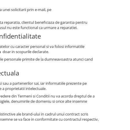
nei solicitarii prin e-mail, pe
ta reparatia, clientul beneficiaza de garantia pentru
dusul nu este functional ca urmare a reparatiei.
nfidentialitate
telor cu caracter personal si va folosi informatiile
u
doar in scopurile declarate.
atele personale primite de la dumneavoastra atunci cand
ectuala
sau a partenerilor sai, iar informatiile prezente pe
 a proprietatii intelectuale.
evedere din Termeni si Conditii nu va acorda dreptul de a
 siglele, denumirile de domeniu si orice alte insemne
istinctive ale brand-ului in cadrul unui contract scris
insemne se va face in conformitate cu contractul respectiv,