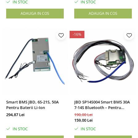
IN STOC
IN STOC
ADAUGA IN COS
ADAUGA IN COS
-16%
Smart BMS JBD, 6S-21S, 50A
JBD SP14S004 Smart BMS 30A
Pentru Baterii Li-Ion
7-14S Bluetooth – Pentru
Baterii Li-Ion / LiFePO₄
294,87 Lei
190,00 Lei
159,00 Lei
IN STOC
IN STOC