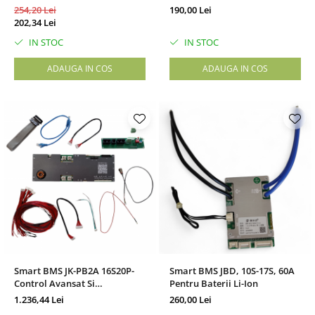
Baterii Li-Ion / LiFePO₄
254,20 Lei
190,00 Lei
202,34 Lei
IN STOC
IN STOC
ADAUGA IN COS
ADAUGA IN COS
Smart BMS JK-PB2A 16S20P-
Smart BMS JBD, 10S-17S, 60A
Control Avansat Si
Pentru Baterii Li-Ion
Durabilitate Pentru Baterii
1.236,44 Lei
260,00 Lei