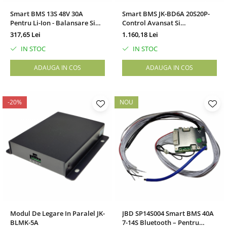
Smart BMS 13S 48V 30A
Smart BMS JK-BD6A 20S20P-
Pentru Li-Ion - Balansare Si
Control Avansat Si
Conectivitate Bluetooth
Durabilitate Pentru Sistemele
317,65 Lei
1.160,18 Lei
De Baterii
IN STOC
IN STOC
ADAUGA IN COS
ADAUGA IN COS
-20%
NOU
Modul De Legare In Paralel JK-
JBD SP14S004 Smart BMS 40A
BLMK-5A
7-14S Bluetooth – Pentru