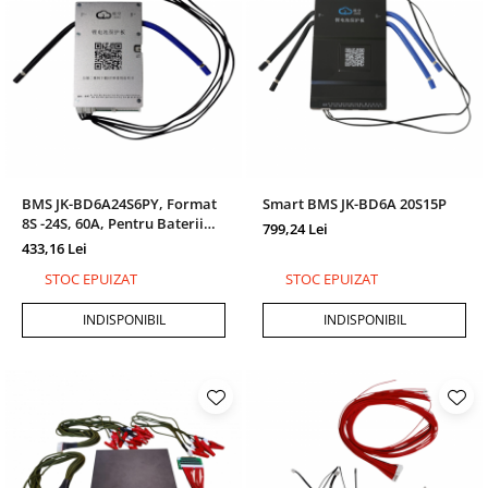
BMS JK-BD6A24S6PY, Format
Smart BMS JK-BD6A 20S15P
8S -24S, 60A, Pentru Baterii
799,24 Lei
LiFePO4/ Li-Ion/ LTO/ NMC Cu
433,16 Lei
Functie De Legare In Paralel
STOC EPUIZAT
STOC EPUIZAT
INDISPONIBIL
INDISPONIBIL