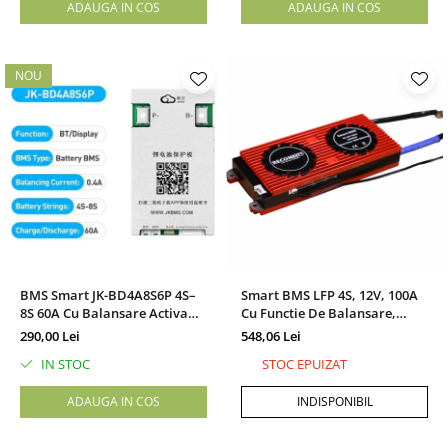
ADAUGA IN COS
ADAUGA IN COS
NOU
BMS Smart JK-BD4A8S6P 4S–
Smart BMS LFP 4S, 12V, 100A
8S 60A Cu Balansare Activa
Cu Functie De Balansare,
0.4A Si Bluetooth
Bluetooth, Port Comun
290,00 Lei
548,06 Lei
IN STOC
STOC EPUIZAT
ADAUGA IN COS
INDISPONIBIL