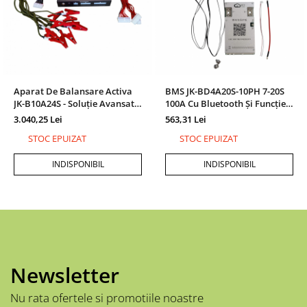
Aparat De Balansare Activa
BMS JK-BD4A20S-10PH 7-20S
JK-B10A24S - Soluție Avansată
100A Cu Bluetooth Și Funcție
Pentru Echilibrarea Bateriilor
De Încălzire Pentru
3.040,25 Lei
563,31 Lei
Litiu-Ion
Acumulatori LiFePO4/Li-Ion
STOC EPUIZAT
STOC EPUIZAT
INDISPONIBIL
INDISPONIBIL
Newsletter
Nu rata ofertele si promotiile noastre