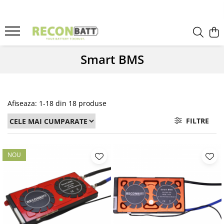
Produse
Baterii
Smart BMS
Baterie bicicleta/ trotineta electrica
Baterie sistem fotovoltaic
Baterie Utilaje Industriale
Afiseaza:
1-
18
din
18
produse
Baterie barca
FILTRE
Baterie rulota
Celule Li-ion
Celule LFP
NOU
Baterie masinute
BMS
BMS Li-Ion
BMS LFP
Smart BMS