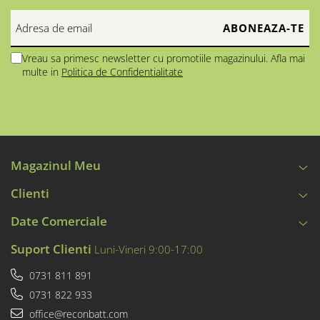
Vreau sa primesc newsletter cu promotiile magazinului. Afla mai
multe in
Politica de Confidentialitate
Magazinul Meu
Clienti
Date Comerciale
Suport Clienti
Luni-Vineri 9:00-17:00
0731 811 891
0731 822 933
office@reconbatt.com