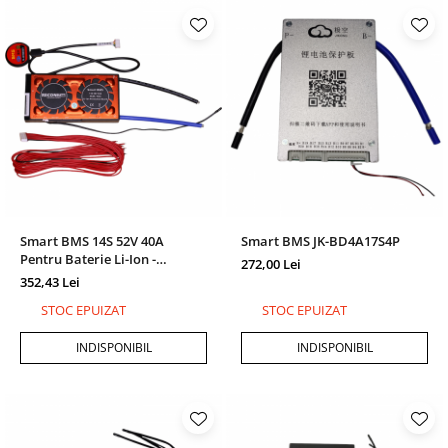
Smart BMS 14S 52V 40A
Smart BMS JK-BD4A17S4P
Pentru Baterie Li-Ion -
272,00 Lei
Balansare Si Conectivitate
352,43 Lei
Bluetooth
STOC EPUIZAT
STOC EPUIZAT
INDISPONIBIL
INDISPONIBIL