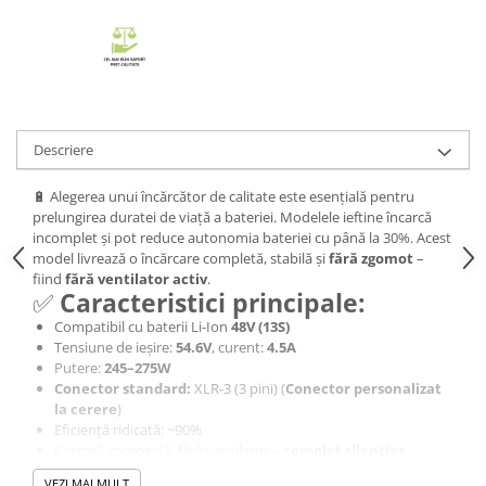
Descriere
🔋 Alegerea unui încărcător de calitate este esențială pentru
prelungirea duratei de viață a bateriei. Modelele ieftine încarcă
incomplet și pot reduce autonomia bateriei cu până la 30%. Acest
model livrează o încărcare completă, stabilă și
fără zgomot
–
fiind
fără ventilator activ
.
✅
Caracteristici principale:
Compatibil cu baterii Li-Ion
48V (13S)
Tensiune de ieșire:
54.6V
, curent:
4.5A
Putere:
245–275W
Conector standard:
XLR-3 (3 pini) (
Conector personalizat
la cerere
)
Eficiență ridicată: ~90%
Carcasă compactă, fără ventilator –
complet silențios
Dimensiuni: 196 × 100 × 41 mm
VEZI MAI MULT