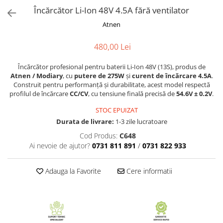
Accesorii acumulatori
Încărcător Li-Ion 48V 4.5A fără ventilator
Nichel
Atnen
Suporti celule cilindrice Li-Ion
Tub PVC
480,00 Lei
Carcase Baterii
Încărcător profesional pentru baterii Li-Ion 48V (13S), produs de
Cabluri
Atnen / Modiary
, cu
putere de 275W
și
curent de încărcare 4.5A
.
Conectori
Construit pentru performanță și durabilitate, acest model respectă
profilul de încărcare
CC/CV
, cu tensiune finală precisă de
54.6V ± 0.2V
.
Accesorii sisteme fotovoltaice
Alte materiale
STOC EPUIZAT
Durata de livrare:
1-3 zile lucratoare
Incarcatoare
Cod Produs:
C648
Piese de schimb
Ai nevoie de ajutor?
0731 811 891
/
0731 822 933
Motor BAFANG
Biciclete/ trotinete
Adauga la Favorite
Cere informatii