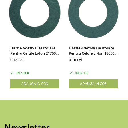
Hartie Adeziva De Izolare
Hartie Adeziva De Izolare
Pentru Celule Li-Ion 21700,
Pentru Celule Li-Ion 18650,
Set 100 Bucati
Set 100 Bucati
0,18 Lei
0,16 Lei
IN STOC
IN STOC
ADAUGA IN COS
ADAUGA IN COS
Newsletter