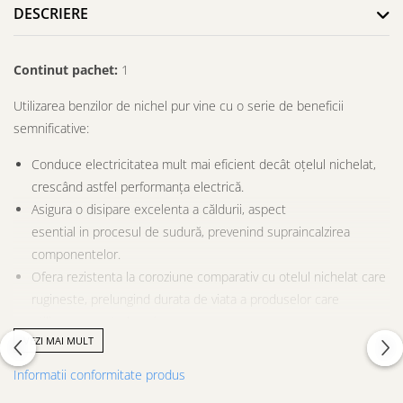
DESCRIERE
Continut pachet:
1
Utilizarea benzilor de nichel pur vine cu o serie de beneficii
semnificative:
Conduce electricitatea mult mai eficient decât oțelul nichelat,
crescând astfel performanța electrică.
Asigura o disipare excelenta a căldurii, aspect
esential in procesul de sudură, prevenind supraincalzirea
componentelor.
Ofera rezistenta la coroziune comparativ cu otelul nichelat care
rugineste, prelungind durata de viata a produselor care
utilizeaza aceste benzi.
VEZI MAI MULT
Se vinde la metru liniar.
Acest produs se taie la comanda conform cerintelor clientului, prin
Informatii conformitate produs
urmare NU poate fi returnat.