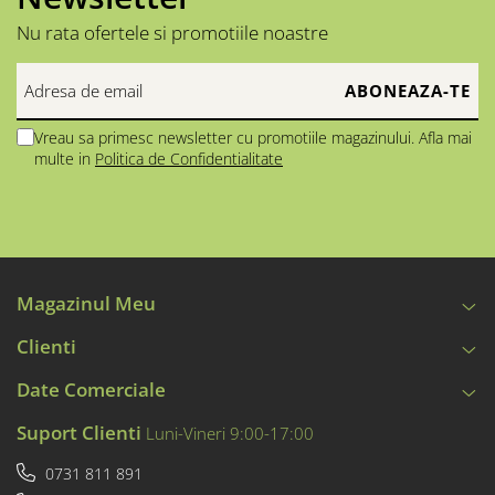
Nu rata ofertele si promotiile noastre
Vreau sa primesc newsletter cu promotiile magazinului. Afla mai
multe in
Politica de Confidentialitate
Magazinul Meu
Clienti
Date Comerciale
Suport Clienti
Luni-Vineri 9:00-17:00
0731 811 891