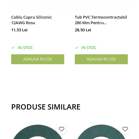
Cablu Cupru Siliconic
Tub PVC Termocontractabil
12AWG Rosu
280 Mm Pentru
Acumulatori
11,53 Lei
28,50 Lei
IN STOC
IN STOC
ADAUGA IN COS
ADAUGA IN COS
PRODUSE SIMILARE