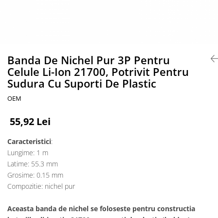
Accesorii acumulatori
Nichel
Suporti celule cilindrice Li-Ion
Tub PVC
Carcase Baterii
Banda De Nichel Pur 3P Pentru
Celule Li-Ion 21700, Potrivit Pentru
Cabluri
Sudura Cu Suporti De Plastic
Conectori
Accesorii sisteme fotovoltaice
OEM
Alte materiale
55,92 Lei
Incarcatoare
Piese de schimb
Caracteristici
:
Motor BAFANG
Lungime: 1 m
Biciclete/ trotinete
Latime: 55.3 mm
Grosime: 0.15 mm
Compozitie: nichel pur
Aceasta banda de nichel se foloseste pentru constructia