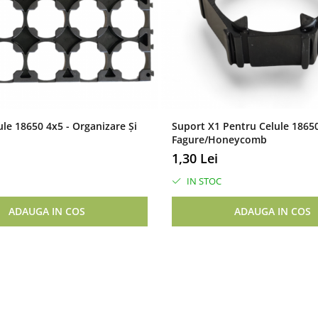
cta BMS-ul la baterie.
ectarea eronata.
le 18650 4x5 - Organizare Și
Suport X1 Pentru Celule 18650
Fagure/Honeycomb
1,30 Lei
IN STOC
ADAUGA IN COS
ADAUGA IN COS