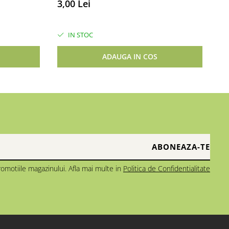
3,00 Lei
14
IN STOC
ADAUGA IN COS
omotiile magazinului. Afla mai multe in
Politica de Confidentialitate