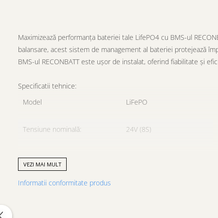
Maximizează performanța bateriei tale LifePO4 cu BMS-ul RECONBAT
balansare, acest sistem de management al bateriei protejează împotri
BMS-ul RECONBATT este ușor de instalat, oferind fiabilitate și efi
Specificatii tehnice:
Model
LiFePO
Tensiune nominală:
24V (8S)
Tensiune încărcare:
29.2V
VEZI MAI MULT
Informatii conformitate produs
Curent de descarcare nominal:
30A
Functii
- ballance charge