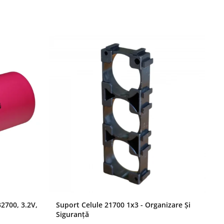
2700, 3.2V,
Suport Celule 21700 1x3 - Organizare Și
Ac
Siguranță
35
Or