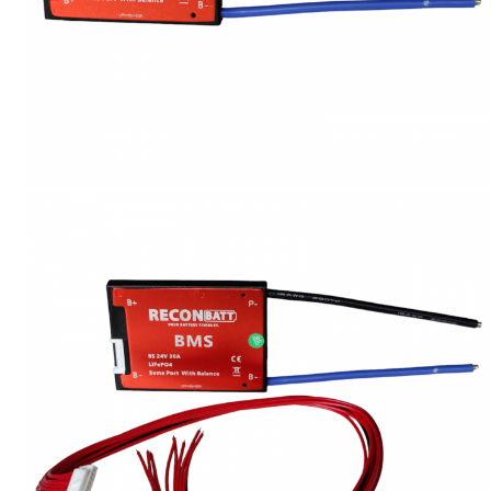
Accesorii acumulatori
Nichel
Suporti celule cilindrice Li-Ion
Tub PVC
Carcase Baterii
Cabluri
Conectori
Accesorii sisteme fotovoltaice
Alte materiale
Incarcatoare
Piese de schimb
Motor BAFANG
Biciclete/ trotinete