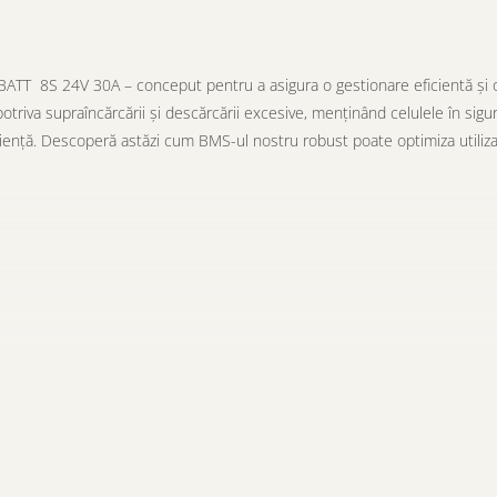
T 8S 24V 30A – conceput pentru a asigura o gestionare eficientă și o du
va supraîncărcării și descărcării excesive, menținând celulele în siguranț
ciență. Descoperă astăzi cum BMS-ul nostru robust poate optimiza utilizar