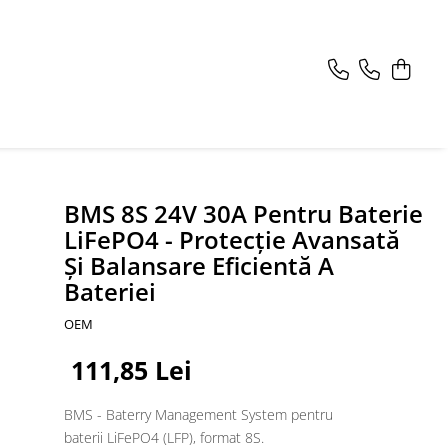
BMS 8S 24V 30A Pentru Baterie
LiFePO4 - Protecție Avansată
Și Balansare Eficientă A
Bateriei
OEM
111,85 Lei
BMS - Baterry Management System pentru
baterii LiFePO4 (LFP), format 8S.