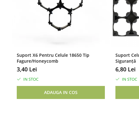
Aplicatii
ebike, sisteme solare
Pentru realiazrea conexiunilor consultati diagrama.
Asigurati-va ca sunt realizate corect conexiunile inainte de a cone
Nu ne asumam responsabilitatea pentru defectele cauzate de con
Suport X6 Pentru Celule 18650 Tip
Suport Celu
Fagure/Honeycomb
Siguranță
3,40 Lei
6,80 Lei
IN STOC
IN STOC
ADAUGA IN COS