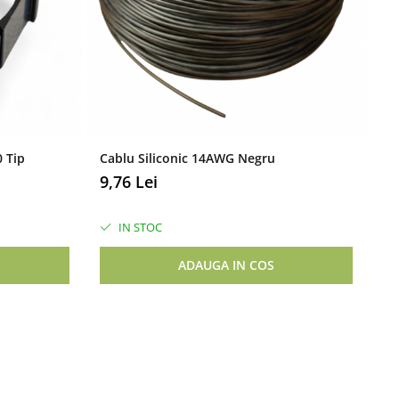
 Tip
Cablu Siliconic 14AWG Negru
Ba
Pu
9,76 Lei
16
IN STOC
ADAUGA IN COS