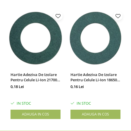
Hartie Adeziva De Izolare
Hartie Adeziva De Izolare
Pentru Celule Li-Ion 21700,
Pentru Celule Li-Ion 18650,
Set 100 Bucati
Set 100 Bucati
0,18 Lei
0,16 Lei
IN STOC
IN STOC
ADAUGA IN COS
ADAUGA IN COS