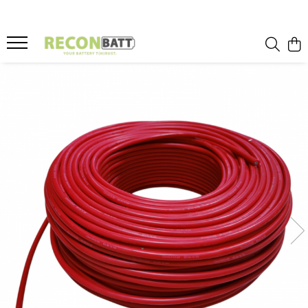
Produse
Baterii
Baterie bicicleta/ trotineta electrica
Baterie sistem fotovoltaic
Baterie Utilaje Industriale
Baterie barca
Baterie rulota
Celule Li-ion
Celule LFP
Baterie masinute
BMS
BMS Li-Ion
BMS LFP
Smart BMS