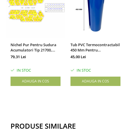
Nichel Pur Pentru Sudura
Tub PVC Termocontractabil
Acumulatori Tip 21700,
450 Mm Pentru
Predecupat Pentru Baterie
Acumulatori
79,31 Lei
45,00 Lei
Format 14s4p
IN STOC
IN STOC
ADAUGA IN COS
ADAUGA IN COS
PRODUSE SIMILARE