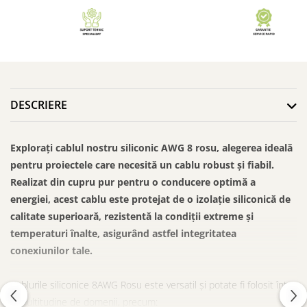
DESCRIERE
Explorați cablul nostru siliconic AWG 8 rosu, alegerea ideală
pentru proiectele care necesită un cablu robust și fiabil.
Realizat din cupru pur pentru o conducere optimă a
energiei, acest cablu este protejat de o izolație siliconică de
calitate superioară, rezistentă la condiții extreme și
temperaturi înalte, asigurând astfel integritatea
conexiunilor tale.
Cablurile siliconice 8AWG Rosu este versatil și potate fi folosit într-
o multitudine de domenii, precum: