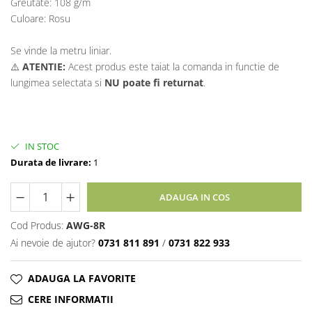
Greutate: 108 g/m
Culoare: Rosu
Se vinde la metru liniar.
⚠️
ATENTIE:
Acest produs este taiat la comanda in functie de
lungimea selectata si
NU
poate fi returnat
.
IN STOC
Durata de livrare:
1
ADAUGA IN COS
Cod Produs:
AWG-8R
Ai nevoie de ajutor?
0731 811 891
/
0731 822 933
ADAUGA LA FAVORITE
CERE INFORMATII