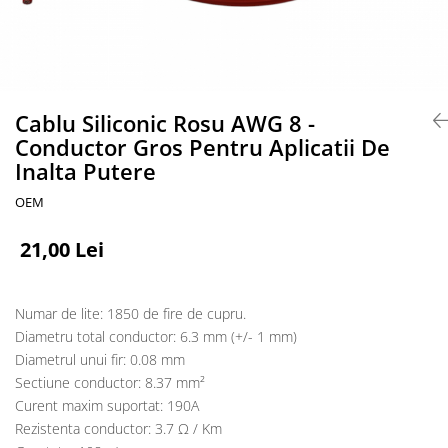
Accesorii acumulatori
Nichel
Suporti celule cilindrice Li-Ion
Tub PVC
Carcase Baterii
Cablu Siliconic Rosu AWG 8 -
Conductor Gros Pentru Aplicatii De
Cabluri
Inalta Putere
Conectori
Accesorii sisteme fotovoltaice
OEM
Alte materiale
21,00 Lei
Incarcatoare
Piese de schimb
Motor BAFANG
Numar de lite: 1850 de fire de cupru.
Biciclete/ trotinete
Diametru total conductor: 6.3 mm (+/- 1 mm)
Diametrul unui fir: 0.08 mm
Sectiune conductor: 8.37 mm²
Curent maxim suportat: 190A
Rezistenta conductor: 3.7 Ω / Km