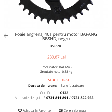
Accesorii acumulatori
Nichel
Suporti celule cilindrice Li-Ion
Tub PVC
Carcase Baterii
Foaie angrenaj 40T pentru motor BAFANG
Cabluri
BBSHD, negru
Conectori
BAFANG
Accesorii sisteme fotovoltaice
Alte materiale
233,87 Lei
Incarcatoare
Producator: BAFANG
Piese de schimb
Greutate neta: 0.38 kg
Motor BAFANG
STOC EPUIZAT
Biciclete/ trotinete
Durata de livrare:
1-3 zile lucratoare
Cod Produs:
C132
Ai nevoie de ajutor?
0731 811 891
/
0731 822 933
Adauga la Favorite
Cere informatii