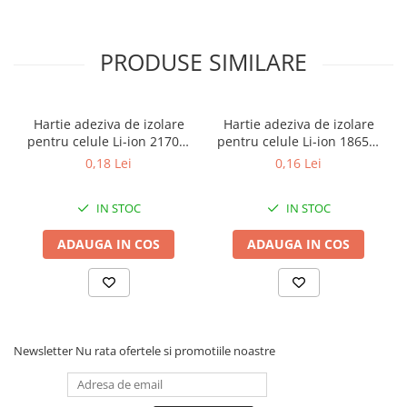
PRODUSE SIMILARE
Hartie adeziva de izolare
Hartie adeziva de izolare
pentru celule Li-ion 21700,
pentru celule Li-ion 18650,
set 100 bucati
set 100 bucati
0,18 Lei
0,16 Lei
IN STOC
IN STOC
ADAUGA IN COS
ADAUGA IN COS
Newsletter
Nu rata ofertele si promotiile noastre