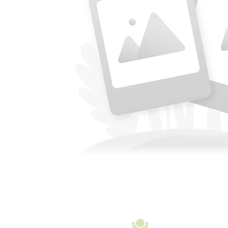
Accesorii acumulatori
Nichel
Suporti celule cilindrice Li-Ion
Tub PVC
Carcase Baterii
Cabluri
Conectori
Accesorii sisteme fotovoltaice
Alte materiale
Incarcatoare
Piese de schimb
Motor BAFANG
Biciclete/ trotinete