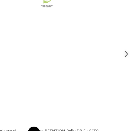
nizare și
Carcasa REENTION Polly DP-5 18650
Suport 