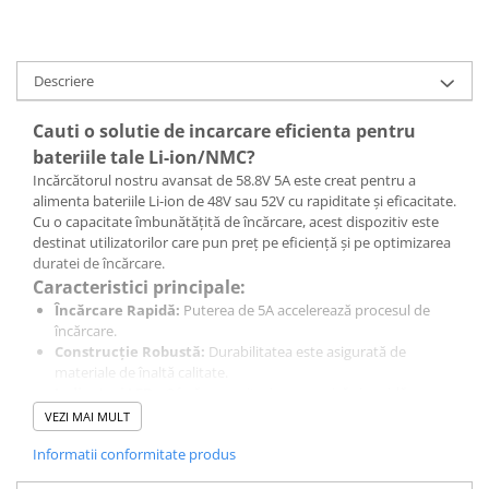
Descriere
Cauti o solutie de incarcare eficienta pentru
bateriile tale Li-ion/NMC?
Incărcătorul nostru avansat de 58.8V 5A este creat pentru a
alimenta bateriile Li-ion de 48V sau 52V cu rapiditate și eficacitate.
Cu o capacitate îmbunătățită de încărcare, acest dispozitiv este
destinat utilizatorilor care pun preț pe eficiență și pe optimizarea
duratei de încărcare.
Caracteristici principale:
Încărcare Rapidă:
Puterea de 5A accelerează procesul de
încărcare.
Construcție Robustă:
Durabilitatea este asigurată de
materiale de înaltă calitate.
Indicatori LED :
Oferă o monitorizare precisă și rapidă a
stadiului de încărcare.
VEZI MAI MULT
Sistem de Racire Eficient:
Ventilatorul incorporat asigură o
Informatii conformitate produs
temperatură optimă, crescând fiabilitatea și longevitatea
încărcătorului.