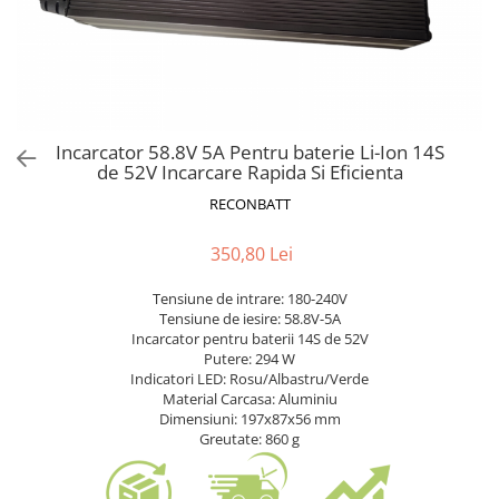
Accesorii acumulatori
Nichel
Suporti celule cilindrice Li-Ion
Tub PVC
Carcase Baterii
Incarcator 58.8V 5A Pentru baterie Li-Ion 14S
Cabluri
de 52V Incarcare Rapida Si Eficienta
Conectori
RECONBATT
Accesorii sisteme fotovoltaice
Alte materiale
350,80 Lei
Incarcatoare
Tensiune de intrare: 180-240V
Piese de schimb
Tensiune de iesire: 58.8V-5A
Incarcator pentru baterii 14S de 52V
Motor BAFANG
Putere: 294 W
Biciclete/ trotinete
Indicatori LED: Rosu/Albastru/Verde
Material Carcasa: Aluminiu
Dimensiuni: 197x87x56 mm
Greutate: 860 g