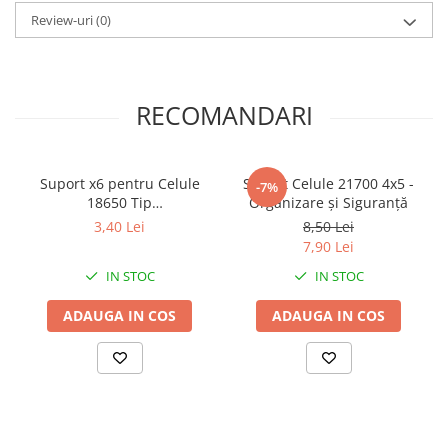
Review-uri
(0)
RECOMANDARI
Suport x6 pentru Celule
Suport Celule 21700 4x5 -
-7%
18650 Tip
Organizare și Siguranță
Fagure/Honeycomb
3,40 Lei
8,50 Lei
7,90 Lei
IN STOC
IN STOC
ADAUGA IN COS
ADAUGA IN COS