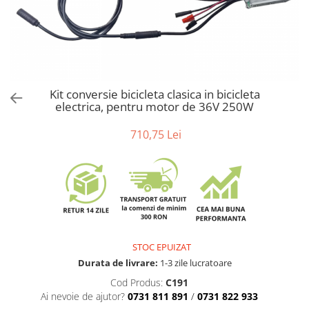
Accesorii acumulatori
Nichel
Suporti celule cilindrice Li-Ion
Tub PVC
Carcase Baterii
Kit conversie bicicleta clasica in bicicleta
Cabluri
electrica, pentru motor de 36V 250W
Conectori
710,75 Lei
Accesorii sisteme fotovoltaice
Alte materiale
Incarcatoare
Piese de schimb
Motor BAFANG
Biciclete/ trotinete
STOC EPUIZAT
Durata de livrare:
1-3 zile lucratoare
Cod Produs:
C191
Ai nevoie de ajutor?
0731 811 891
/
0731 822 933