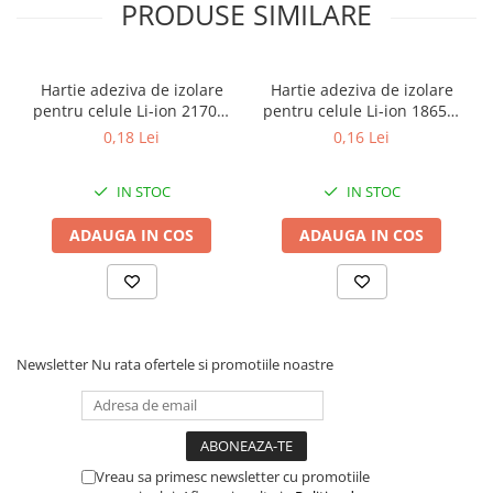
PRODUSE SIMILARE
Hartie adeziva de izolare
Hartie adeziva de izolare
pentru celule Li-ion 21700,
pentru celule Li-ion 18650,
set 100 bucati
set 100 bucati
0,18 Lei
0,16 Lei
IN STOC
IN STOC
ADAUGA IN COS
ADAUGA IN COS
Newsletter
Nu rata ofertele si promotiile noastre
Vreau sa primesc newsletter cu promotiile