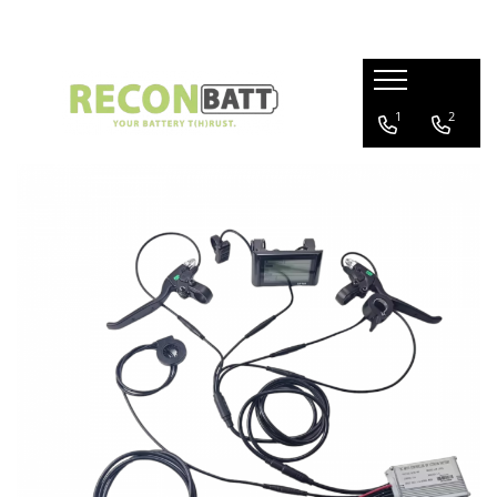
Produse
1
2
Baterii
Baterie bicicleta/ trotineta electrica
Baterie sistem fotovoltaic
Baterie Utilaje Industriale
Baterie barca
Baterie rulota
Celule Li-ion
Celule LFP
Baterie masinute
BMS
BMS Li-Ion
BMS LFP
Smart BMS