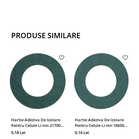
PRODUSE SIMILARE
Hartie Adeziva De Izolare
Hartie Adeziva De Izolare
Pentru Celule Li-Ion 21700,
Pentru Celule Li-Ion 18650,
Set 100 Bucati
Set 100 Bucati
0,18 Lei
0,16 Lei