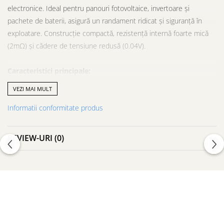
electronice. Ideal pentru panouri fotovoltaice, invertoare și
pachete de baterii, asigură un randament ridicat și siguranță în
exploatare. Construcție compactă, rezistență internă foarte mică
(2mΩ) și cădere de tensiune redusă (0.04V).
Caracteristici principale:
VEZI MAI MULT
Tensiune de lucru:
9–80V
Informatii conformitate produs
Curent maxim:
50A (recomandat disipator de căldură pentru
curenți >25A)
REVIEW-URI
(0)
Rezistență internă:
2 milliohmi (tranzistor MOS)
Dimensiuni compacte:
44 x 18 mm
Greutate:
12–15g
Cădere tensiune de :
0.04V