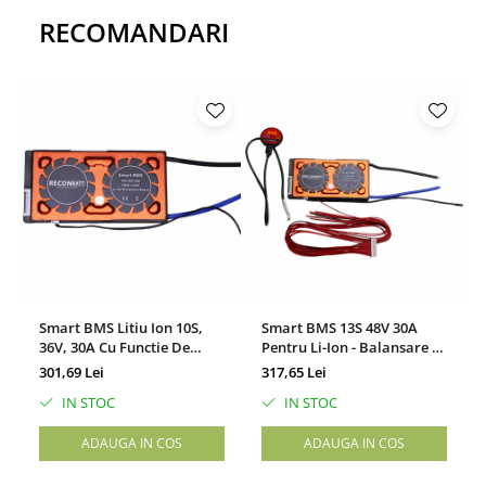
RECOMANDARI
Smart BMS Litiu Ion 10S,
Smart BMS 13S 48V 30A
36V, 30A Cu Functie De
Pentru Li-Ion - Balansare Si
Balansare Pasiva,
Conectivitate Bluetooth
301,69 Lei
317,65 Lei
Conexiune Bluetooth
IN STOC
IN STOC
ADAUGA IN COS
ADAUGA IN COS