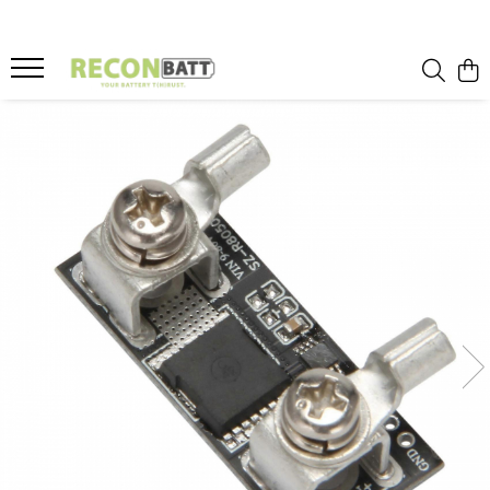
Produse
Baterii
Baterie bicicleta/ trotineta electrica
Baterie sistem fotovoltaic
Baterie Utilaje Industriale
Baterie barca
Baterie rulota
Celule Li-ion
Celule LFP
Baterie masinute
BMS
BMS Li-Ion
BMS LFP
Smart BMS