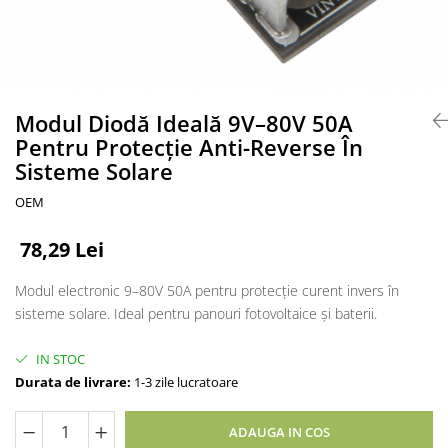
Accesorii acumulatori
Nichel
Suporti celule cilindrice Li-Ion
Tub PVC
Carcase Baterii
Modul Diodă Ideală 9V–80V 50A
Pentru Protecție Anti-Reverse În
Cabluri
Sisteme Solare
Conectori
Accesorii sisteme fotovoltaice
OEM
Alte materiale
78,29 Lei
Incarcatoare
Piese de schimb
Modul electronic 9–80V 50A pentru protecție curent invers în
Motor BAFANG
sisteme solare. Ideal pentru panouri fotovoltaice și baterii.
Biciclete/ trotinete
IN STOC
Durata de livrare:
1-3 zile lucratoare
ADAUGA IN COS