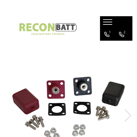
Produse
1
2
Baterii
Baterie bicicleta/ trotineta electrica
Baterie sistem fotovoltaic
Baterie Utilaje Industriale
Baterie barca
Baterie rulota
Celule Li-ion
Celule LFP
Baterie masinute
BMS
BMS Li-Ion
BMS LFP
Smart BMS