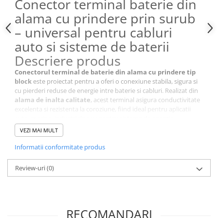
Conector terminal baterie din
alama cu prindere prin surub
– universal pentru cabluri
auto si sisteme de baterii
Descriere produs
Conectorul terminal de baterie din alama cu prindere tip
block
este proiectat pentru a oferi o conexiune stabila, sigura si
cu pierderi reduse de energie intre baterie si cabluri. Realizat din
alama de inalta calitate
, acest terminal asigura conductivitate
excelenta si rezistenta la coroziune, fiind ideal pentru aplicatii
auto, marine, industriale sau pentru sisteme de energie
regenerabila.
VEZI MAI MULT
Informatii conformitate produs
Caracteristici principale
Review-uri
(0)
Material:
alama premium
(conductivitate ridicata, rezistenta
la oxidare)
Tip prindere:
block clamp
cu suruburi de fixare pentru
cabluri multiple
Compatibilitate: baterii auto, moto, marine, UPS, sisteme
RECOMANDARI
fotovoltaice, bancuri de baterii