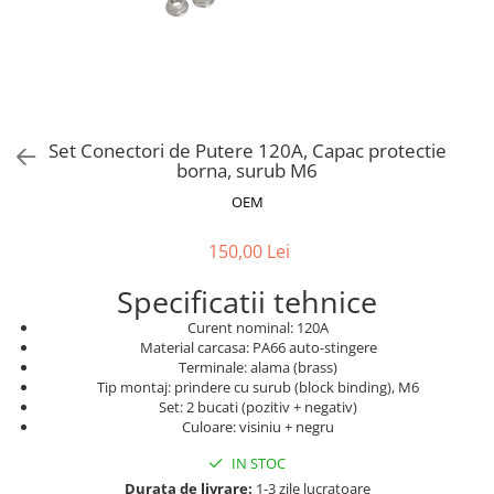
Accesorii acumulatori
Nichel
Suporti celule cilindrice Li-Ion
Tub PVC
Carcase Baterii
Set Conectori de Putere 120A, Capac protectie
Cabluri
borna, surub M6
Conectori
OEM
Accesorii sisteme fotovoltaice
Alte materiale
150,00 Lei
Incarcatoare
Specificatii tehnice
Piese de schimb
Curent nominal: 120A
Motor BAFANG
Material carcasa: PA66 auto-stingere
Terminale: alama (brass)
Biciclete/ trotinete
Tip montaj: prindere cu surub (block binding), M6
Set: 2 bucati (pozitiv + negativ)
Culoare: visiniu + negru
IN STOC
Durata de livrare:
1-3 zile lucratoare