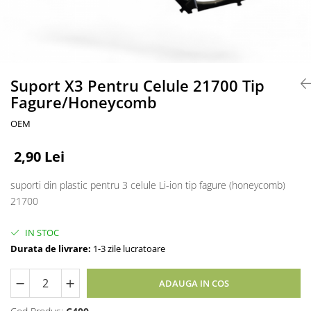
Accesorii acumulatori
Nichel
Suporti celule cilindrice Li-Ion
Tub PVC
Carcase Baterii
Suport X3 Pentru Celule 21700 Tip
Fagure/Honeycomb
Cabluri
Conectori
OEM
Accesorii sisteme fotovoltaice
Alte materiale
2,90 Lei
Incarcatoare
suporti din plastic pentru 3 celule Li-ion tip fagure (honeycomb)
Piese de schimb
21700
Motor BAFANG
Biciclete/ trotinete
IN STOC
Durata de livrare:
1-3 zile lucratoare
ADAUGA IN COS