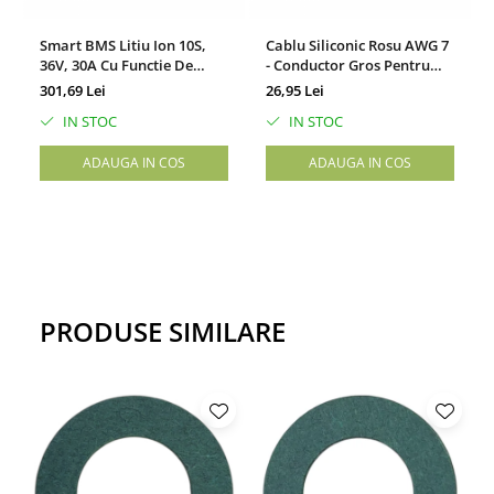
Smart BMS Litiu Ion 10S,
Cablu Siliconic Rosu AWG 7
36V, 30A Cu Functie De
- Conductor Gros Pentru
Balansare Pasiva,
Aplicatii De Inalta Putere
301,69 Lei
26,95 Lei
Conexiune Bluetooth
IN STOC
IN STOC
ADAUGA IN COS
ADAUGA IN COS
PRODUSE SIMILARE