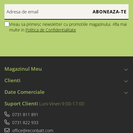
Vreau sa primesc newsletter cu promotiile magazinului. Afla mai
multe in
Politica de Confidentialitate
Magazinul Meu
Clienti
Date Comerciale
Suport Clienti
Luni-Vineri 9:00-17:00
0731 811 891
0731 822 933
office@reconbatt.com