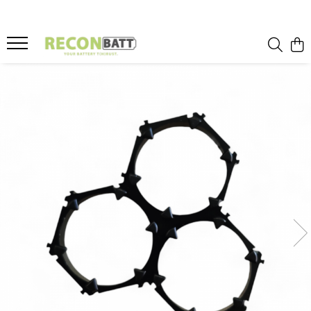
Produse
Baterii
Baterie bicicleta/ trotineta electrica
Baterie sistem fotovoltaic
Baterie Utilaje Industriale
Baterie barca
Baterie rulota
Celule Li-ion
Celule LFP
Baterie masinute
BMS
BMS Li-Ion
BMS LFP
Smart BMS