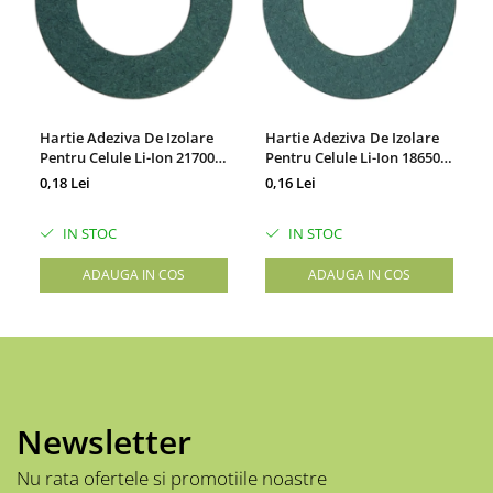
Hartie Adeziva De Izolare
Hartie Adeziva De Izolare
Pentru Celule Li-Ion 21700,
Pentru Celule Li-Ion 18650,
Set 100 Bucati
Set 100 Bucati
0,18 Lei
0,16 Lei
IN STOC
IN STOC
ADAUGA IN COS
ADAUGA IN COS
Newsletter
Nu rata ofertele si promotiile noastre