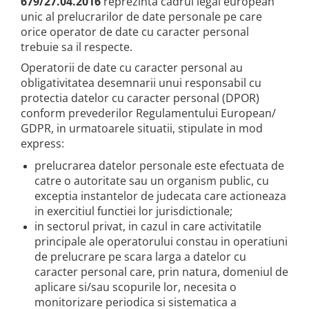
679/27.04.2016
reprezinta cadrul legal european
Accesorii acumulatori
unic al prelucrarilor de date personale pe care
Nichel
orice operator de date cu caracter personal
Suporti celule cilindrice Li-Ion
trebuie sa il respecte.
Tub PVC
Operatorii de date cu caracter personal au
Carcase Baterii
obligativitatea desemnarii unui responsabil cu
protectia datelor cu caracter personal (DPOR)
Cabluri
conform prevederilor Regulamentului European/
Conectori
GDPR, in urmatoarele situatii, stipulate in mod
Accesorii sisteme fotovoltaice
express:
Alte materiale
prelucrarea datelor personale este efectuata de
Incarcatoare
catre o autoritate sau un organism public, cu
Piese de schimb
exceptia instantelor de judecata care actioneaza
in exercitiul functiei lor jurisdictionale;
Motor BAFANG
in sectorul privat, in cazul in care activitatile
Biciclete/ trotinete
principale ale operatorului constau in operatiuni
de prelucrare pe scara larga a datelor cu
caracter personal care, prin natura, domeniul de
aplicare si/sau scopurile lor, necesita o
monitorizare periodica si sistematica a