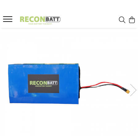
Produse
Baterii
Baterie bicicleta/ trotineta electrica
Baterie sistem fotovoltaic
Baterie Utilaje Industriale
Baterie barca
Baterie rulota
Celule Li-ion
Celule LFP
Baterie masinute
BMS
BMS Li-Ion
BMS LFP
Smart BMS