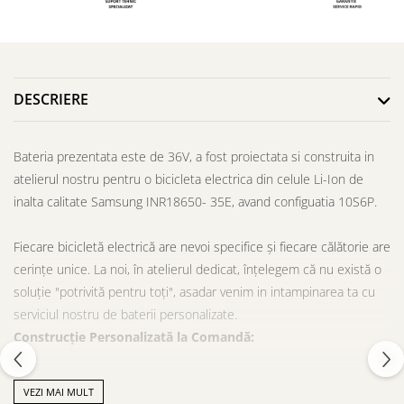
DESCRIERE
Bateria prezentata este de 36V, a fost proiectata si construita in
atelierul nostru pentru o bicicleta electrica din celule Li-Ion de
inalta calitate Samsung INR18650- 35E, avand configuatia 10S6P.
Fiecare bicicletă electrică are nevoi specifice și fiecare călătorie are
cerințe unice. La noi, în atelierul dedicat, înțelegem că nu există o
soluție "potrivită pentru toți", asadar venim in intampinarea ta cu
serviciul nostru de baterii personalizate.
Construcție Personalizată la Comandă:
Echipa noastră de specialiști proiectează și construiește fiecare
VEZI MAI MULT
baterie de la zero, adaptată specific bicicletei tale și cerințelor