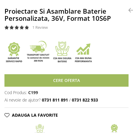
Accesorii acumulatori
Proiectare Si Asamblare Baterie
Nichel
Personalizata, 36V, Format 10S6P
Suporti celule cilindrice Li-Ion
Tub PVC
1 Review
Carcase Baterii
Cabluri
Conectori
Accesorii sisteme fotovoltaice
Alte materiale
Incarcatoare
CERE OFERTA
Piese de schimb
Motor BAFANG
Cod Produs:
C199
Biciclete/ trotinete
Ai nevoie de ajutor?
0731 811 891
/
0731 822 933
ADAUGA LA FAVORITE