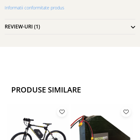
tale unice.
Informatii conformitate produs
Gestionare Inteligentă cu Smart BMS:
REVIEW-URI
(1)
Oferim tehnologie avansată cu un BMS inteligent, asigurând o
durată de viață lungă a bateriei și o performanță constantă.
Așteptăm să discutăm cu tine și să creăm împreună bateria
perfectă pentru bicicleta ta electrică!
Nota:
Termenul de livrare este de 10 zile lucratoare, de la data incasarii
PRODUSE SIMILARE
avansului in cuantum stabilit de comun acord, dar minim 30%.
La produsele personalizate realizate la comanda nu se aplica
politica de retur de 14 zile.