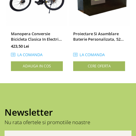
Manopera Conversie
Proiectare Si Asamblare
Bicicleta Clasica In Electrica
Baterie Personalizata, 52V,
- Upgrade Rapid Si
Smart BMS, Format 14S7P
423,50 Lei
Profesionist
LA COMANDA
LA COMANDA
ADAUGA IN COS
CERE OFERTA
Newsletter
Nu rata ofertele si promotiile noastre