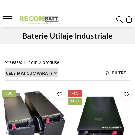
Produse
Baterii
Baterie Utilaje Industriale
Baterie bicicleta/ trotineta electrica
Baterie sistem fotovoltaic
Baterie Utilaje Industriale
Afiseaza:
1-
2
din
2
produse
Baterie barca
FILTRE
Baterie rulota
Celule Li-ion
Celule LFP
NOU
-4%
Baterie masinute
NOU
BMS
BMS Li-Ion
BMS LFP
Smart BMS