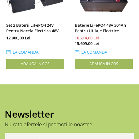
Accesorii acumulatori
Nichel
Suporti celule cilindrice Li-Ion
Set 2 Baterii LiFePO4 24V
Baterie LiFePO4 48V 304Ah
Tub PVC
Pentru Nacela Electrica 48V
Pentru Utilaje Electrice –
Carcase Baterii
(2x24V)
Performanta Industriala,
12.900,00 Lei
16.214,00 Lei
Construita In Romania
15.609,00 Lei
Cabluri
Conectori
LA COMANDA
LA COMANDA
Accesorii sisteme fotovoltaice
ADAUGA IN COS
ADAUGA IN COS
Alte materiale
Incarcatoare
Piese de schimb
Motor BAFANG
Biciclete/ trotinete
Newsletter
Nu rata ofertele si promotiile noastre