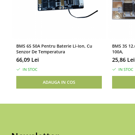
BMS 6S 50A Pentru Baterie Li-Ion, Cu
BMS 3S 12.6
Senzor De Temperatura
100A,
66,09 Lei
25,86 Lei
IN STOC
IN STOC
ADAUGA IN COS