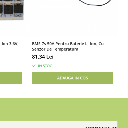
-Ion 3.6V,
BMS 7s 50A Pentru Baterie Li-Ion, Cu
BM
Senzor De Temperatura
12
81,34 Lei
IN STOC
ADAUGA IN COS