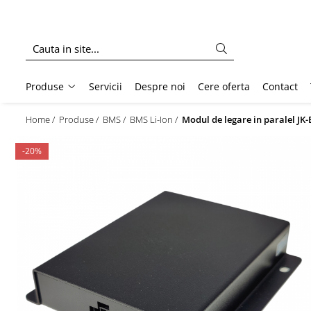
Produse
Baterii
Produse
Servicii
Despre noi
Cere oferta
Contact
Baterie bicicleta/ trotineta electrica
Baterie sistem fotovoltaic
Home /
Produse /
BMS /
BMS Li-Ion /
Modul de legare in paralel J
Baterie Utilaje Industriale
Baterie barca
-20%
Baterie rulota
Celule Li-ion
Celule LFP
Baterie masinute
BMS
BMS Li-Ion
BMS LFP
Smart BMS