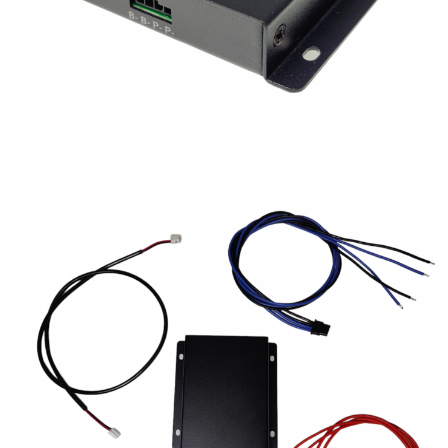
Accesorii acumulatori
Nichel
Suporti celule cilindrice Li-Ion
Tub PVC
Carcase Baterii
Cabluri
Conectori
Accesorii sisteme fotovoltaice
Alte materiale
Incarcatoare
Piese de schimb
Motor BAFANG
Biciclete/ trotinete