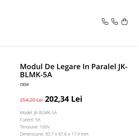
Modul De Legare In Paralel JK-
BLMK-5A
OEM
202,34 Lei
254,20 Lei
Model: JK-BLMK-5A
Curent: 5A
Tensiune: 100V
Dimensiune: 93.7 x 87.6 x 17.9 mm