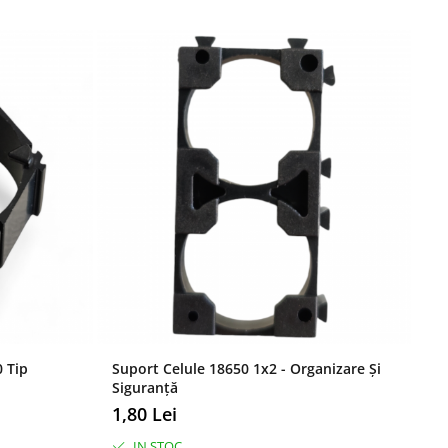
NO
 Tip
Suport Celule 18650 1x2 - Organizare Și
Ba
Siguranță
Pu
1,80 Lei
16
IN STOC