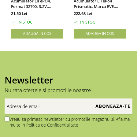
Acumulator LiFePO4,
Acumulator LiFePo4
Format 32700, 3.2V,
Prismatic, Marca EVE,
6700mAh, 21.44Wh
Capacitate 32Ah
21,50 Lei
222,68 Lei
IN STOC
IN STOC
ADAUGA IN COS
ADAUGA IN COS
Newsletter
Nu rata ofertele si promotiile noastre
Vreau sa primesc newsletter cu promotiile magazinului. Afla mai
multe in
Politica de Confidentialitate