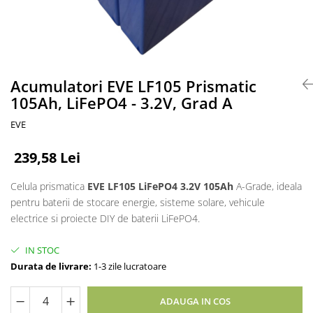
Accesorii acumulatori
Nichel
Suporti celule cilindrice Li-Ion
Tub PVC
Carcase Baterii
Acumulatori EVE LF105 Prismatic
105Ah, LiFePO4 - 3.2V, Grad A
Cabluri
Conectori
EVE
Accesorii sisteme fotovoltaice
Alte materiale
239,58 Lei
Incarcatoare
Celula prismatica
EVE LF105 LiFePO4 3.2V 105Ah
A-Grade, ideala
Piese de schimb
pentru baterii de stocare energie, sisteme solare, vehicule
Motor BAFANG
electrice si proiecte DIY de baterii LiFePO4.
Biciclete/ trotinete
IN STOC
Durata de livrare:
1-3 zile lucratoare
ADAUGA IN COS