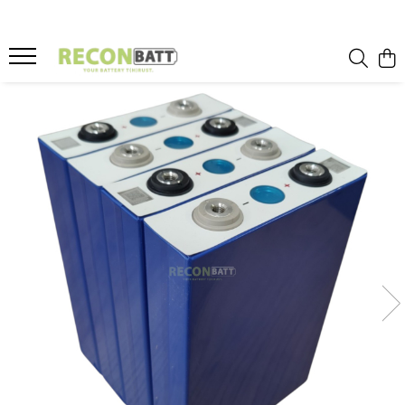
Produse
Baterii
Baterie bicicleta/ trotineta electrica
Baterie sistem fotovoltaic
Baterie Utilaje Industriale
Baterie barca
Baterie rulota
Celule Li-ion
Celule LFP
Baterie masinute
BMS
BMS Li-Ion
BMS LFP
Smart BMS