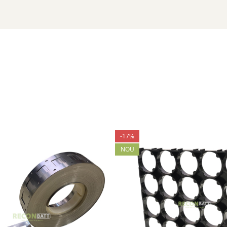
easta celula este prevazuta cu
terminale filetate M4
, ceea ce ofera ben
riale, R&D si proiecte custom
, unde flexibilitatea este mai importanta 
-17%
NOU
ntegrarea cu un
BMS adecvat
.