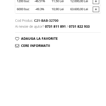
+
1200
buc
-46.51%
11,50 Lei
12.000,00 Lei
+
6000
buc
-49.3%
10,90 Lei
63.600,00 Lei
Cod Produs:
C21-BAB-32700
Ai nevoie de ajutor?
0731 811 891
/
0731 822 933
ADAUGA LA FAVORITE
CERE INFORMATII