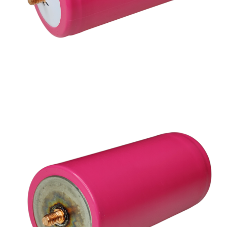
Accesorii acumulatori
Nichel
Suporti celule cilindrice Li-Ion
Tub PVC
Carcase Baterii
Cabluri
Conectori
Accesorii sisteme fotovoltaice
Alte materiale
Incarcatoare
Piese de schimb
Motor BAFANG
Biciclete/ trotinete