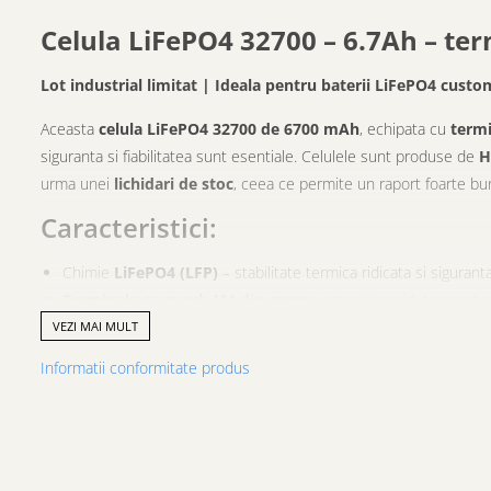
Celula LiFePO4 32700 – 6.7Ah – te
Lot industrial limitat | Ideala pentru baterii LiFePO4 custo
Aceasta
celula LiFePO4 32700 de 6700 mAh
, echipata cu
termi
siguranta si fiabilitatea sunt esentiale. Celulele sunt produse de
H
urma unei
lichidari de stoc
, ceea ce permite un raport foarte bun
Caracteristici:
Chimie
LiFePO4 (LFP)
– stabilitate termica ridicata si sigurant
Terminale cu surub M4 din cupru
– montaj rapid, fara sudu
Curenti mari de descarcare, inclusiv impulsuri de pana la
60A
VEZI MAI MULT
Durata lunga de viata
: peste
2200 cicluri
la >80% capacitat
Informatii conformitate produs
Parametri electrici consistenti, specifici productiei industriale
Disponibilitate imediata
, stoc limitat
De ce este un produs foarte bun pe