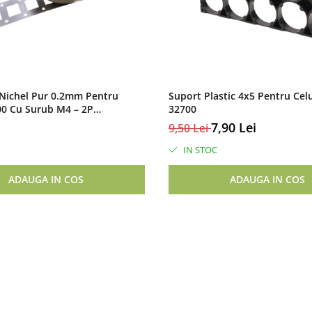
Nichel Pur 0.2mm Pentru
Suport Plastic 4x5 Pentru Cel
00 Cu Surub M4 – 2P
32700
mm
7,90 Lei
9,50 Lei
IN STOC
ADAUGA IN COS
ADAUGA IN COS