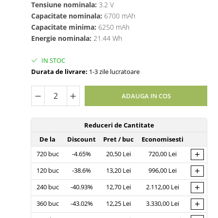
Tensiune nominala:
3.2 V
Capacitate nominala:
6700 mAh
Capacitate minima:
6250 mAh
Energie nominala:
21.44 Wh
IN STOC
Durata de livrare:
1-3 zile lucratoare
ADAUGA IN COS
Reduceri de Cantitate
De la
Discount
Pret
/ buc
Economisesti
+
720
buc
-4.65%
20,50 Lei
720,00 Lei
+
120
buc
-38.6%
13,20 Lei
996,00 Lei
+
240
buc
-40.93%
12,70 Lei
2.112,00 Lei
+
360
buc
-43.02%
12,25 Lei
3.330,00 Lei