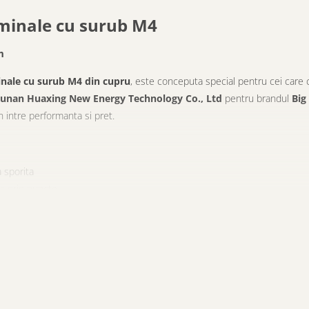
rminale cu surub M4
m
nale cu surub M4 din cupru
, este conceputa special pentru cei care
unan Huaxing New Energy Technology Co., Ltd
pentru brandul
Big
 intre performanta si pret.
a sporita
ra prin puncte
e
ntru baterii custom