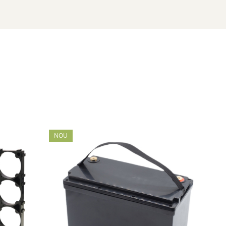
eficii clare in asamblarea bateriilor custom:
decat viteza de productie in masa.
NOU
NO