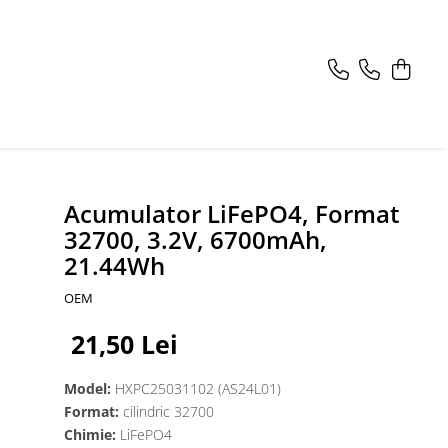
Acumulator LiFePO4, Format
32700, 3.2V, 6700mAh,
21.44Wh
OEM
21,50 Lei
Model:
HXPC25031102 (AS24L01)
Format:
cilindric 32700
Chimie:
LiFePO4