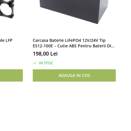
ule LFP
Carcasa Baterie LiFePO4 12V/24V Tip
Pl
ES12-100E – Cutie ABS Pentru Baterii DIY,
Ce
Capac Detasabil Si Garnitura
198,00 Lei
48
IN STOC
ADAUGA IN COS