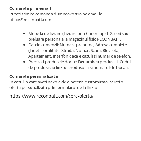
Comanda prin email
Puteti trimite comanda dumneavostra pe email la
office@reconbatt.com :
Metoda de livrare (Livrare prin Curier rapid- 25 lei) sau
preluare personala la magazinul fizic RECONBATT.
Datele comenzii: Nume si prenume, Adresa complete
(Judet, Localitate, Strada, Numar, Scara, Bloc, etaj,
Apartament, Interfon daca e cazul) si numar de telefon.
Precizati produsele dorite: Denumirea produslui, Codul
de produs sau link-ul produsului si numarul de bucati.
Comanda personalizata
In cazul in care aveti nevoie de o baterie customizata, cereti o
oferta personalizata prin formularul de la link-ul:
https://www.reconbatt.com/cere-oferta/