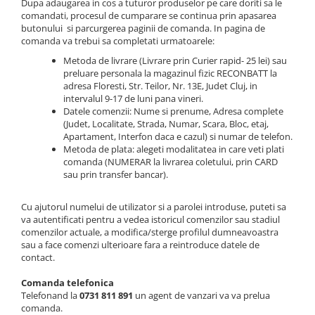
Dupa adaugarea in cos a tuturor produselor pe care doriti sa le
Accesorii acumulatori
comandati, procesul de cumparare se continua prin apasarea
Nichel
butonului si parcurgerea paginii de comanda. In pagina de
comanda va trebui sa completati urmatoarele:
Suporti celule cilindrice Li-Ion
Metoda de livrare (Livrare prin Curier rapid- 25 lei) sau
Tub PVC
preluare personala la magazinul fizic RECONBATT la
Carcase Baterii
adresa Floresti, Str. Teilor, Nr. 13E, Judet Cluj, in
intervalul 9-17 de luni pana vineri.
Cabluri
Datele comenzii: Nume si prenume, Adresa complete
Conectori
(Judet, Localitate, Strada, Numar, Scara, Bloc, etaj,
Accesorii sisteme fotovoltaice
Apartament, Interfon daca e cazul) si numar de telefon.
Metoda de plata: alegeti modalitatea in care veti plati
Alte materiale
comanda (NUMERAR la livrarea coletului, prin CARD
Incarcatoare
sau prin transfer bancar).
Piese de schimb
Cu ajutorul numelui de utilizator si a parolei introduse, puteti sa
Motor BAFANG
va autentificati pentru a vedea istoricul comenzilor sau stadiul
comenzilor actuale, a modifica/sterge profilul dumneavoastra
Biciclete/ trotinete
sau a face comenzi ulterioare fara a reintroduce datele de
contact.
Comanda telefonica
Telefonand la
0731 811 891
un agent de vanzari va va prelua
comanda.