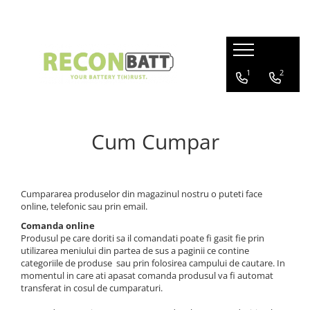
Produse
1
2
Baterii
Baterie bicicleta/ trotineta electrica
Baterie sistem fotovoltaic
Baterie Utilaje Industriale
Cum Cumpar
Baterie barca
Baterie rulota
Celule Li-ion
Cumpararea produselor din magazinul nostru o puteti face
Celule LFP
online, telefonic sau prin email.
Baterie masinute
Comanda online
Produsul pe care doriti sa il comandati poate fi gasit fie prin
BMS
utilizarea meniului din partea de sus a paginii ce contine
BMS Li-Ion
categoriile de produse sau prin folosirea campului de cautare. In
momentul in care ati apasat comanda produsul va fi automat
BMS LFP
transferat in cosul de cumparaturi.
Smart BMS