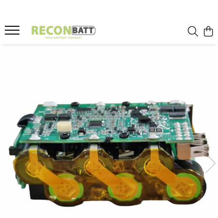
Produse
Baterii
Baterie bicicleta/ trotineta electrica
Baterie sistem fotovoltaic
Baterie Utilaje Industriale
Baterie barca
Baterie rulota
Celule Li-ion
Celule LFP
Baterie masinute
BMS
BMS Li-Ion
BMS LFP
Smart BMS