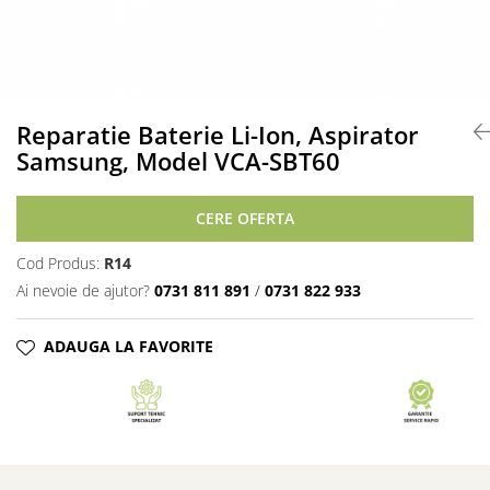
Accesorii acumulatori
Nichel
Suporti celule cilindrice Li-Ion
Tub PVC
Carcase Baterii
Reparatie Baterie Li-Ion, Aspirator
Samsung, Model VCA-SBT60
Cabluri
Conectori
Accesorii sisteme fotovoltaice
CERE OFERTA
Alte materiale
Cod Produs:
R14
Incarcatoare
Ai nevoie de ajutor?
0731 811 891
/
0731 822 933
Piese de schimb
Motor BAFANG
ADAUGA LA FAVORITE
Biciclete/ trotinete