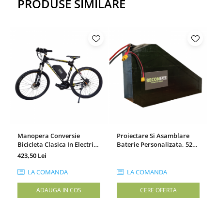
PRODUSE SIMILARE
Manopera Conversie
Proiectare Si Asamblare
Bicicleta Clasica In Electrica
Baterie Personalizata, 52V,
- Upgrade Rapid Si
Smart BMS, Format 14S7P
423,50 Lei
Profesionist
LA COMANDA
LA COMANDA
ADAUGA IN COS
CERE OFERTA