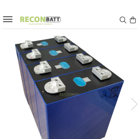
Produse
Baterii
Baterie bicicleta/ trotineta electrica
Baterie sistem fotovoltaic
Baterie Utilaje Industriale
Baterie barca
Baterie rulota
Celule Li-ion
Celule LFP
Baterie masinute
BMS
BMS Li-Ion
BMS LFP
Smart BMS