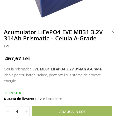
Accesorii acumulatori
Nichel
Suporti celule cilindrice Li-Ion
Tub PVC
Carcase Baterii
Acumulator LiFePO4 EVE MB31 3.2V
314Ah Prismatic – Celula A-Grade
Cabluri
Conectori
EVE
Accesorii sisteme fotovoltaice
Alte materiale
467,67 Lei
Incarcatoare
Celula prismatica
EVE MB31 LiFePO4 3.2V 314Ah A-Grade
,
Piese de schimb
ideala pentru baterii solare, powerwall si sisteme de stocare
Motor BAFANG
energie.
Biciclete/ trotinete
IN STOC
Durata de livrare:
1-3 zile lucratoare
ADAUGA IN COS