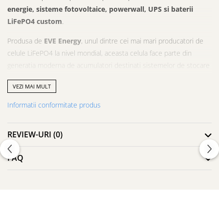
energie, sisteme fotovoltaice, powerwall, UPS si baterii
LiFePO4 custom
.
Produsa de
EVE Energy
, unul dintre cei mai mari producatori de
celule LiFePO4 la nivel mondial, aceasta celula face parte din
generatia moderna de acumulatori destinati sistemelor de stocare
energie rezidentiale si industriale.
VEZI MAI MULT
Cu o
capacitate nominala de 314Ah si tensiune nominala de
Informatii conformitate produs
3.2V
, modelul
MB31
permite constructia bateriilor de mare
capacitate pentru:
REVIEW-URI
(0)
sisteme fotovoltaice off-grid
stocare energie pentru locuinte
FAQ
baterii powerwall
sisteme de backup si UPS
rulote si camper van
aplicatii industriale
proiecte DIY de baterii LiFePO4