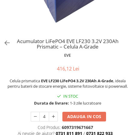
Accesorii acumulatori
Nichel
Suporti celule cilindrice Li-Ion
Tub PVC
Carcase Baterii
Acumulator LiFePO4 EVE LF230 3.2V 230Ah
Cabluri
Prismatic – Celula A-Grade
Conectori
EVE
Accesorii sisteme fotovoltaice
Alte materiale
416,12 Lei
Incarcatoare
Celula prismatica
EVE LF230 LiFePO4 3.2V 230Ah A-Grade
, ideala
Piese de schimb
pentru baterii de stocare energie, sisteme fotovoltaice si powerwall.
Motor BAFANG
IN STOC
Biciclete/ trotinete
Durata de livrare:
1-3 zile lucratoare
ADAUGA IN COS
Cod Produs:
6097319671667
Ai nevoie de ajutor?
0731 811 891
/
0731 822 933