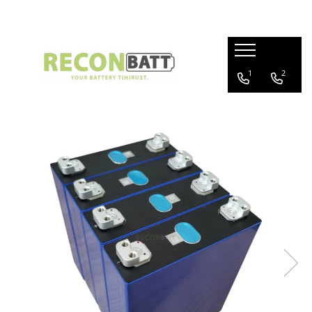
Produse
1
2
Baterii
Baterie bicicleta/ trotineta electrica
Baterie sistem fotovoltaic
Baterie Utilaje Industriale
Baterie barca
Baterie rulota
Celule Li-ion
Celule LFP
Baterie masinute
BMS
BMS Li-Ion
BMS LFP
Smart BMS