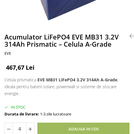
Accesorii acumulatori
Nichel
Suporti celule cilindrice Li-Ion
Tub PVC
Carcase Baterii
Acumulator LiFePO4 EVE MB31 3.2V
314Ah Prismatic – Celula A-Grade
Cabluri
Conectori
EVE
Accesorii sisteme fotovoltaice
Alte materiale
467,67 Lei
Incarcatoare
Celula prismatica
EVE MB31 LiFePO4 3.2V 314Ah A-Grade
,
Piese de schimb
ideala pentru baterii solare, powerwall si sisteme de stocare
Motor BAFANG
energie.
Biciclete/ trotinete
IN STOC
Durata de livrare:
1-3 zile lucratoare
ADAUGA IN COS