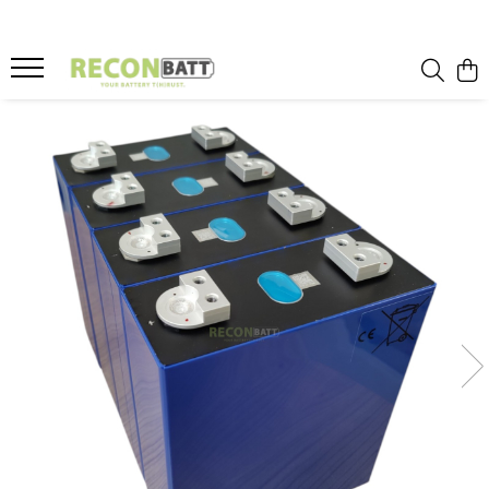
Produse
Baterii
Baterie bicicleta/ trotineta electrica
Baterie sistem fotovoltaic
Baterie Utilaje Industriale
Baterie barca
Baterie rulota
Celule Li-ion
Celule LFP
Baterie masinute
BMS
BMS Li-Ion
BMS LFP
Smart BMS