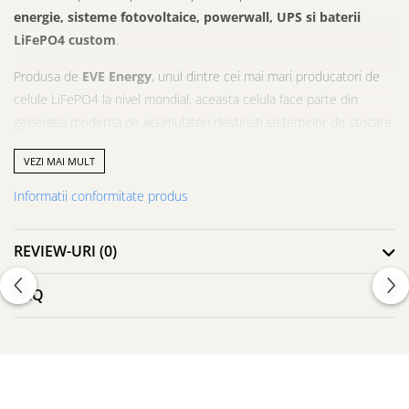
energie, sisteme fotovoltaice, powerwall, UPS si baterii
LiFePO4 custom
.
Produsa de
EVE Energy
, unul dintre cei mai mari producatori de
celule LiFePO4 la nivel mondial, aceasta celula face parte din
generatia moderna de acumulatori destinati sistemelor de stocare
energie rezidentiale si industriale.
VEZI MAI MULT
Cu o
capacitate nominala de 314Ah si tensiune nominala de
Informatii conformitate produs
3.2V
, modelul
MB31
permite constructia bateriilor de mare
capacitate pentru:
REVIEW-URI
(0)
sisteme fotovoltaice off-grid
stocare energie pentru locuinte
FAQ
baterii powerwall
sisteme de backup si UPS
rulote si camper van
aplicatii industriale
proiecte DIY de baterii LiFePO4