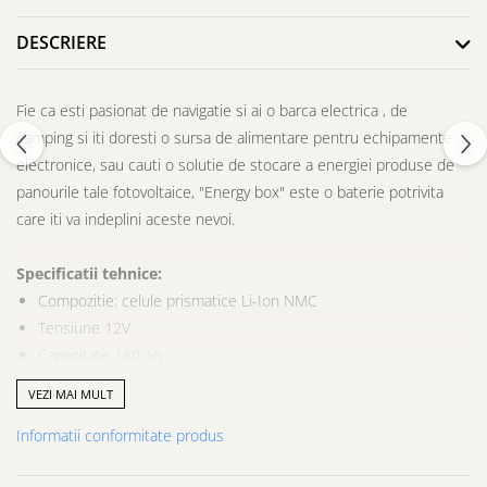
DESCRIERE
Fie ca esti pasionat de navigatie si ai o barca electrica , de
camping si iti doresti o sursa de alimentare pentru echipamente
electronice, sau cauti o solutie de stocare a energiei produse de
panourile tale fotovoltaice, "Energy box" este o baterie potrivita
care iti va indeplini aceste nevoi.
Specificatii tehnice:
Compozitie: celule prismatice Li-Ion NMC
Tensiune 12V
Capacitate 180 Ah
Greutate: 10,5 kg
VEZI MAI MULT
Dimensiuni : 280 L x 187 l x 178 h (mm)
Informatii conformitate produs
Caracteristici care o fac deosebita fata de alte baterii de pe
piata: