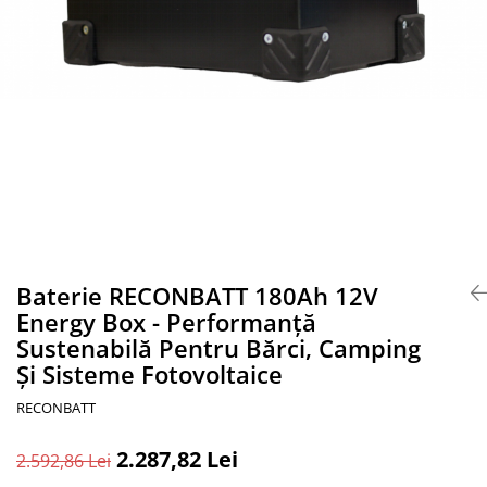
Accesorii acumulatori
Nichel
Suporti celule cilindrice Li-Ion
Tub PVC
Carcase Baterii
Cabluri
Conectori
Accesorii sisteme fotovoltaice
Alte materiale
Incarcatoare
Baterie RECONBATT 180Ah 12V
Piese de schimb
Energy Box - Performanță
Motor BAFANG
Sustenabilă Pentru Bărci, Camping
Biciclete/ trotinete
Și Sisteme Fotovoltaice
RECONBATT
2.287,82 Lei
2.592,86 Lei