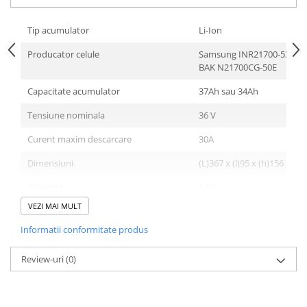
Tip acumulator
Li-Ion
Producator celule
Samsung INR21700-53G2 
BAK N21700CG-50E
Capacitate acumulator
37Ah sau 34Ah
Tensiune nominala
36 V
Curent maxim descarcare
30A
Dimensiuni
(L)367 x (l)95 x (h)156 mm
Greutate
5.5Kg
VEZI MAI MULT
Material carcasa
plastic ABS
Informatii conformitate produs
Culoare
negru
Review-uri
Tip conector incarcare
(0)
Mini XLR (Max 5A)
Tip conector descarcare
XT60