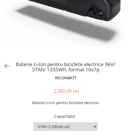
Accesorii acumulatori
Nichel
Suporti celule cilindrice Li-Ion
Tub PVC
Carcase Baterii
Cabluri
Conectori
Accesorii sisteme fotovoltaice
Baterie Li-Ion pentru biciclete electrice 36V/
Alte materiale
37Ah/ 1335Wh, format 10s7p
Incarcatoare
RECONBATT
Piese de schimb
Motor BAFANG
2.250,00 Lei
Biciclete/ trotinete
Baterie Li-Ion pentru biciclete electrice.
Capacitate
: