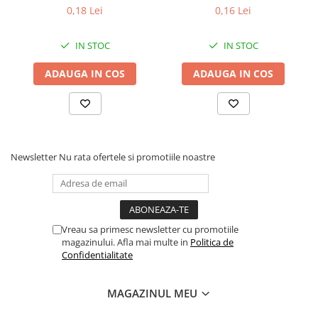
astfel bateria fiind mai protejata.
set 100 bucati
set 100 bucati
0,18 Lei
0,16 Lei
Toate aceste caracteristici rezulta intr-o baterie performanta si
sigura cu o durata de viata prelungita, asadar costul per utilizare
a bateriei va fi mult mai mic decat al unei baterii cu un cost de
IN STOC
IN STOC
achizitie mai mic.
ADAUGA IN COS
ADAUGA IN COS
Asamblat in Romania
Garantie 24luni
Newsletter
Nu rata ofertele si promotiile noastre
Vreau sa primesc newsletter cu promotiile
magazinului. Afla mai multe in
Politica de
Confidentialitate
MAGAZINUL MEU