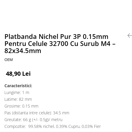
Accesorii acumulatori
Nichel
Suporti celule cilindrice Li-Ion
Tub PVC
Carcase Baterii
Platbanda Nichel Pur 3P 0.15mm
Pentru Celule 32700 Cu Surub M4 –
Cabluri
82x34.5mm
Conectori
Accesorii sisteme fotovoltaice
OEM
Alte materiale
48,90 Lei
Incarcatoare
Piese de schimb
Caracteristici:
Motor BAFANG
Lungime: 1 m
Biciclete/ trotinete
Latime: 82 mm
Grosime: 0.15 mm
Pas (distanta intre celule): 34.5 mm
Greutate: 66 g (+/- 0.5g)/ metru
Compozitie: 99.58% nichel, 0.39% Cupru, 0,03% Fier