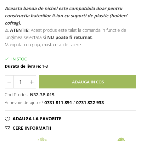
Aceasta banda de nichel este compatibila doar pentru
constructia bateriilor li-ion cu suporti de plastic (holder/
cofrag).
⚠️
ATENTIE:
Acest produs este taiat la comanda in functie de
lungimea selectata si
NU
poate fi returnat
.
Manipulati cu grija, exista risc de taiere.
IN STOC
Durata de livrare:
1-3
ADAUGA IN COS
Cod Produs:
N32-3P-015
Ai nevoie de ajutor?
0731 811 891
/
0731 822 933
ADAUGA LA FAVORITE
CERE INFORMATII