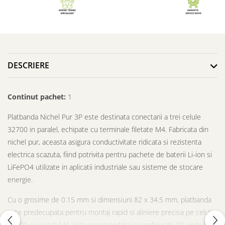
DESCRIERE
Continut pachet:
1
Platbanda Nichel Pur 3P este destinata conectarii a trei celule
32700 in paralel, echipate cu terminale filetate M4. Fabricata din
nichel pur, aceasta asigura conductivitate ridicata si rezistenta
electrica scazuta, fiind potrivita pentru pachete de baterii Li-ion si
LiFePO4 utilizate in aplicatii industriale sau sisteme de stocare
energie.
Cu o grosime de 0.15 mm si dimensiuni 82 x 34.5 mm, platbanda
este predecupata pentru montaj rapid si aliniere precisa pe celule
32700 cu surub M4. Este recomandata in configuratii 3P unde se