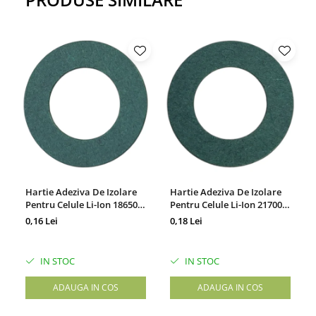
lungimea selectata si
NU
poate fi returnat
.
Manipulati cu grija, exista risc de taiere.
Hartie Adeziva De Izolare
Hartie Adeziva De Izolare
Pentru Celule Li-Ion 18650,
Pentru Celule Li-Ion 21700,
Set 100 Bucati
Set 100 Bucati
0,16 Lei
0,18 Lei
IN STOC
IN STOC
ADAUGA IN COS
ADAUGA IN COS